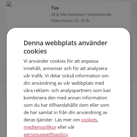
Tim
28 år från Hammarö i Värmlands län
Söker kvinna 18 - 55 år
Om en minut kan du vara medlem på
Mötesplatsen och se om Tim är
Denna webbplats använder
tankspridd eller händig! Det är enklare
att hitta kärleken på nätet!
cookies
Vi använder cookies för att anpassa
innehåll, annonser och för att analysera
vår trafik. Vi delar också information om
din användning av vår webbplats med
våra reklam- och analyspartners som kan
Fler singlar
kombinera den med annan information
som du har tillhandahållit dem eller som
Fler singelmän från Hammarö
:
Marita
,
Daniel
,
Tommy
de har samlat in från din användning av
Kvinnor från Hammarö
deras tjänster. Läs mer om
cookies
,
Dejta kvinnor i Sverige
medlemsvillkor
eller vår
Dejta män i Sverige
personuppgiftspolicy
.