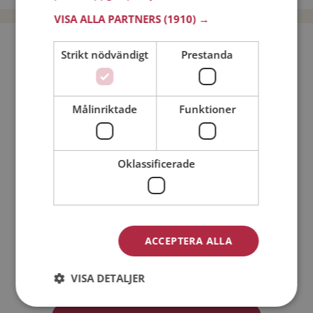
VISA ALLA PARTNERS
(1910) →
Bli medlem utan kostnad!
Strikt nödvändigt
Prestanda
Jag är en:
Man
Kvinna
Målinriktade
Funktioner
Min ålder:
Oklassificerade
ACCEPTERA ALLA
Jag accepterar
Medlemsvillkoren
VISA DETALJER
Jag accepterar
Personuppgiftspolicyn