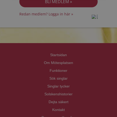
Redan medlem? Logga in här »
prot
prot
Priva
Priva
Startsidan
Om Mötesplatsen
Funktioner
Sök singlar
Singlar tycker
Solskenshistorier
Dejta säkert
Kontakt