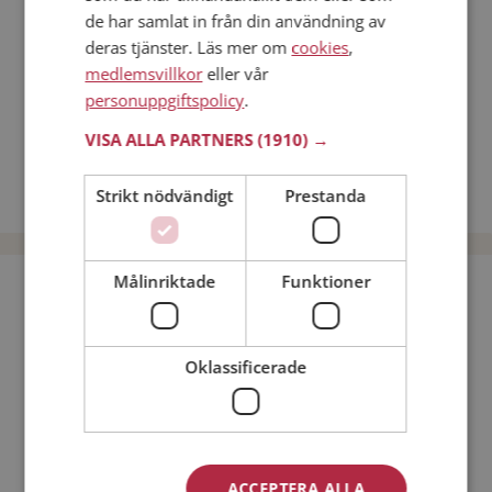
Online dating
de har samlat in från din användning av
Nätdejtingtips
deras tjänster. Läs mer om
cookies
,
medlemsvillkor
eller vår
Match Making på Mötesplatsen
personuppgiftspolicy
.
Läs mer om vad Mötesplatsens singlar tycker
VISA ALLA PARTNERS
(1910) →
Män från Hammarö
Dejta kvinnor i Sverige
Strikt nödvändigt
Prestanda
Dejta män i Sverige
Målinriktade
Funktioner
Bli medlem utan kostnad!
Jag är en:
Man
Kvinna
Oklassificerade
Min ålder:
ACCEPTERA ALLA