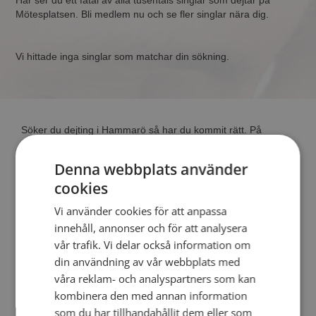
Här ser du ett fåtal av alla tusentals singlar som dejtar på
Mötesplatsen. Bli medlem nu och se fler singlar nära dig.
Vi hittade inga singlar som matchar din sökning.
Söker du dejting i Hammarö så har du kommit rätt. På
Mötesplatsen kan du blir medlem och söka bland tusentals
dejtingintresserade singlar i Hammarö
Denna webbplats använder
cookies
Läs mer
Vi använder cookies för att anpassa
innehåll, annonser och för att analysera
Steg 1 - Bli medlem & skapa en presentation
vår trafik. Vi delar också information om
Steg 2 - Så här fungerar våra sökfunktioner
din användning av vår webbplats med
Steg 3 - Tips på hur du tar kontakt
våra reklam- och analyspartners som kan
Dejta säkert
kombinera den med annan information
Dejting i mobilen
som du har tillhandahållit dem eller som