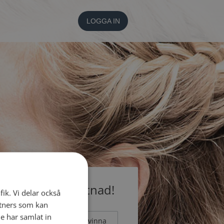
LOGGA IN
medlem utan kostnad!
fik. Vi delar också
tners som kan
e har samlat in
Man
Kvinna