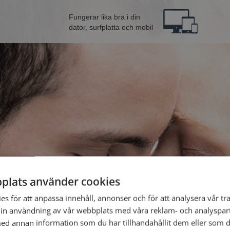
Fungerar lika bra i din
dator, surfplatta och mobil
plats använder cookies
Bli 
s för att anpassa innehåll, annonser och för att analysera vår tra
in användning av vår webbplats med våra reklam- och analyspar
d annan information som du har tillhandahållit dem eller som d
Jag är en: