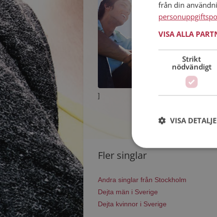
från din användn
personuppgiftspo
VISA ALLA PAR
Strikt
nödvändigt
]
VISA DETALJ
Fler singlar
Andra singlar från Stockholm
Dejta män i Sverige
Dejta kvinnor i Sverige