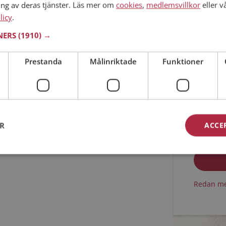
ing av deras tjänster. Läs mer om
cookies
,
medlemsvillkor
eller v
licy
.
Min ålder
TNERS
(1910) →
Prestanda
Målinriktade
Funktioner
ER
ACCE
Jag acc
Jag acc
Redan me