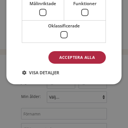
Nätdejtingtips
Målinriktade
Funktioner
Match Making på Mötesplatsen
Läs mer om vad Mötesplatsens singlar tycker
Oklassificerade
Män från Tranemo
Dejta kvinnor i Sverige
Dejta män i Sverige
ACCEPTERA ALLA
Bli medlem utan kostnad!
VISA DETALJER
Jag är en:
Man
Kvinna
Min ålder: