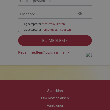
Jag accepterar
Medlemsvillkoren
Jag accepterar
Personuppgiftspolicyn
Redan medlem? Logga in här »
prot
prot
Priva
Priva
Startsidan
Om Mötesplatsen
Funktioner