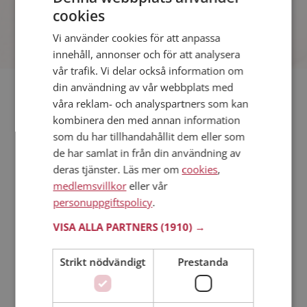
cookies
Vi använder cookies för att anpassa
innehåll, annonser och för att analysera
vår trafik. Vi delar också information om
din användning av vår webbplats med
Söker du dejting i Tranemo så har du kommit rätt. På
våra reklam- och analyspartners som kan
Mötesplatsen kan du blir medlem och söka bland tusentals
kombinera den med annan information
dejtingintresserade singlar i Tranemo
som du har tillhandahållit dem eller som
de har samlat in från din användning av
Läs mer
deras tjänster. Läs mer om
cookies
,
medlemsvillkor
eller vår
personuppgiftspolicy
.
Steg 1 - Bli medlem & skapa en presentation
Steg 2 - Så här fungerar våra sökfunktioner
VISA ALLA PARTNERS
(1910) →
Steg 3 - Tips på hur du tar kontakt
Dejta säkert
Strikt nödvändigt
Prestanda
Dejting i mobilen
Online dating