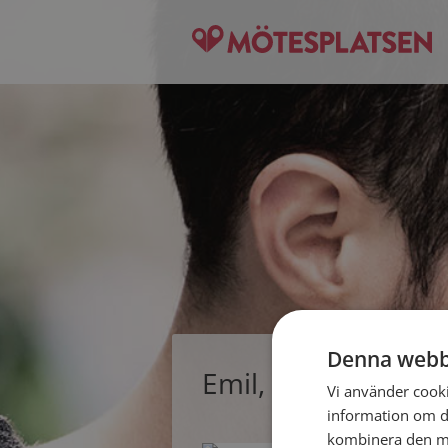
Denna webb
Emil, singelman f
Vi använder cookie
information om d
kombinera den me