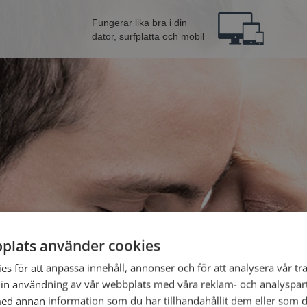
Fungerar lika bra i din
dator, surfplatta och mobil
plats använder cookies
rån Höganäs
Bli 
s för att anpassa innehåll, annonser och för att analysera vår tra
in användning av vår webbplats med våra reklam- och analyspar
d annan information som du har tillhandahållit dem eller som d
Jag är en: