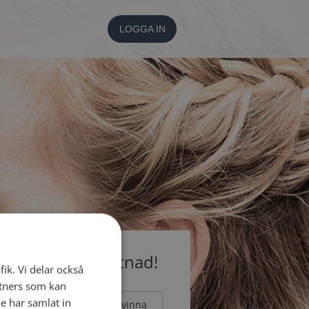
LOGGA IN
medlem utan kostnad!
fik. Vi delar också
tners som kan
e har samlat in
Man
Kvinna