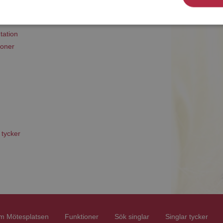
tation
ioner
 tycker
m Mötesplatsen
Funktioner
Sök singlar
Singlar tycker