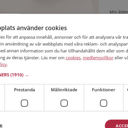
Min ålder
plats använder cookies
s i Skåne län
 år
s för att anpassa innehåll, annonser och för att analysera vår tra
in användning av vår webbplats med våra reklam- och analyspar
r om Emma8305? Du kan se en fullständig profil
h foton om du är medlem på Mötesplatsen.
d annan information som du har tillhandahållit dem eller som d
ing av deras tjänster. Läs mer om
cookies
,
medlemsvillkor
eller v
licy
.
Jag acc
TNERS
(1910) →
Jag acc
Prestanda
Målinriktade
Funktioner
Redan me
kommit rätt. På Mötesplatsen kan du blir medlem
serade singlar i Höganäs
ER
ACCE