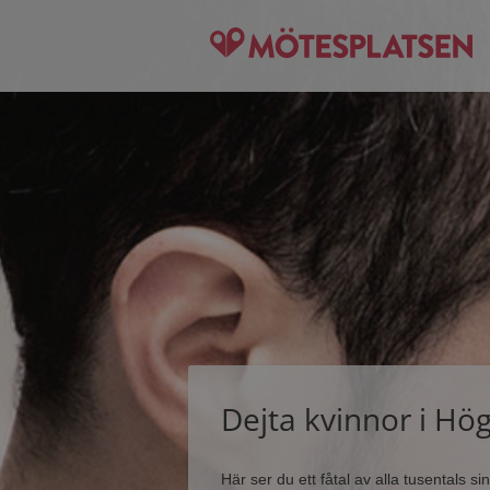
Dejta kvinnor i Hö
Här ser du ett fåtal av alla tusentals 