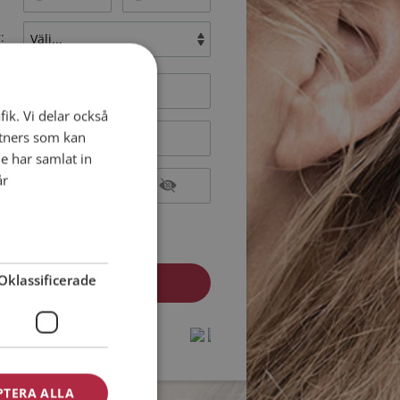
:
fik. Vi delar också
tners som kan
e har samlat in
år
epterar
Medlemsvillkoren
epterar
Personuppgiftspolicyn
Oklassificerade
dlem? Logga in här »
protected by
protected by
reCAPTCHA
reCAPTCHA
-
-
Privacy
Privacy
Terms
Terms
PTERA ALLA