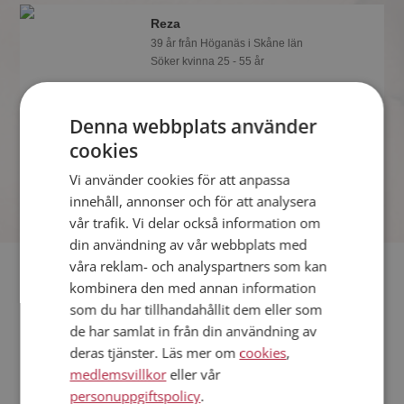
Reza
39 år från Höganäs i Skåne län
Söker kvinna 25 - 55 år
Visst verkar denna singel trevlig? Det
tar en minut att bli medlem på
Denna webbplats använder
Mötesplatsen, sen kan du lära dig allt
om Reza.
cookies
Vi använder cookies för att anpassa
innehåll, annonser och för att analysera
vår trafik. Vi delar också information om
din användning av vår webbplats med
våra reklam- och analyspartners som kan
Fler singlar
kombinera den med annan information
som du har tillhandahållit dem eller som
Fler singelmän från Höganäs
:
Patrik
,
Terje
,
Tobbe
de har samlat in från din användning av
Kvinnor från Höganäs
deras tjänster. Läs mer om
cookies
,
Dejta kvinnor i Sverige
medlemsvillkor
eller vår
Dejta män i Sverige
personuppgiftspolicy
.