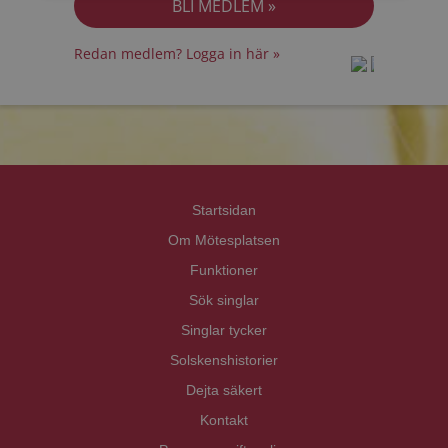
Redan medlem? Logga in här »
prot
prot
Priva
Priva
Startsidan
Om Mötesplatsen
Funktioner
Sök singlar
Singlar tycker
Solskenshistorier
Dejta säkert
Kontakt