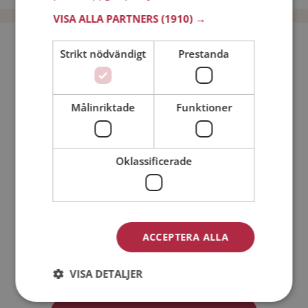
VISA ALLA PARTNERS
(1910) →
Bli medlem utan kostnad!
Strikt nödvändigt
Prestanda
Jag är en:
Man
Kvinna
Målinriktade
Funktioner
Min ålder:
Oklassificerade
ACCEPTERA ALLA
Jag accepterar
Medlemsvillkoren
VISA DETALJER
Jag accepterar
Personuppgiftspolicyn