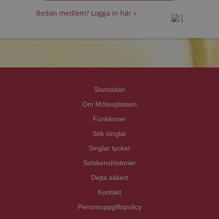
Redan medlem? Logga in här »
prot
prot
Priva
Priva
Startsidan
Om Mötesplatsen
Funktioner
Sök singlar
Singlar tycker
Solskenshistorier
Dejta säkert
Kontakt
Personuppgiftspolicy