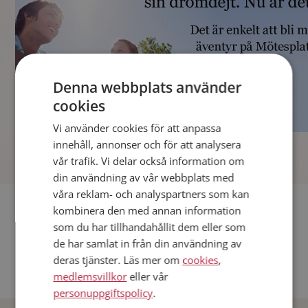
Denna webbplats använder
cookies
Vi använder cookies för att anpassa
]
innehåll, annonser och för att analysera
vår trafik. Vi delar också information om
din användning av vår webbplats med
våra reklam- och analyspartners som kan
Fler singlar
kombinera den med annan information
som du har tillhandahållit dem eller som
Andra singlar från Stockholm
de har samlat in från din användning av
deras tjänster. Läs mer om
cookies
,
Dejta män i Sverige
medlemsvillkor
eller vår
Dejta kvinnor i Sverige
personuppgiftspolicy
.