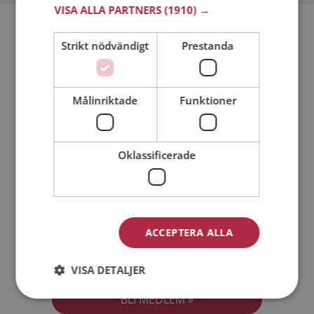
VISA ALLA PARTNERS
(1910) →
Bli medlem utan kostnad!
Strikt nödvändigt
Prestanda
Jag är en:
Man
Kvinna
Målinriktade
Funktioner
Min ålder:
Oklassificerade
ACCEPTERA ALLA
Jag accepterar
Medlemsvillkoren
VISA DETALJER
Jag accepterar
Personuppgiftspolicyn