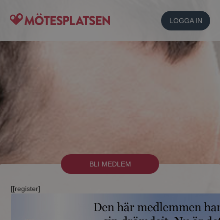
LOGGA IN
BLI MEDLEM
[[register]