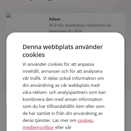
Adam
36 år från Sundbyberg i Stockholms län
Söker man 18 - 28 år
Visst verkar denna singel trevlig? Det
Denna webbplats använder
tar en minut att bli medlem på
Mötesplatsen, sen kan du lära dig allt
cookies
om Adam.
Vi använder cookies för att anpassa
innehåll, annonser och för att analysera
vår trafik. Vi delar också information om
din användning av vår webbplats med
våra reklam- och analyspartners som kan
Fler singlar
kombinera den med annan information
som du har tillhandahållit dem eller som
de har samlat in från din användning av
Fler singelmän från Sundbyberg
:
Eme
,
Semo
,
Matti
deras tjänster. Läs mer om
cookies
,
Kvinnor från Sundbyberg
medlemsvillkor
eller vår
Dejta kvinnor i Sverige