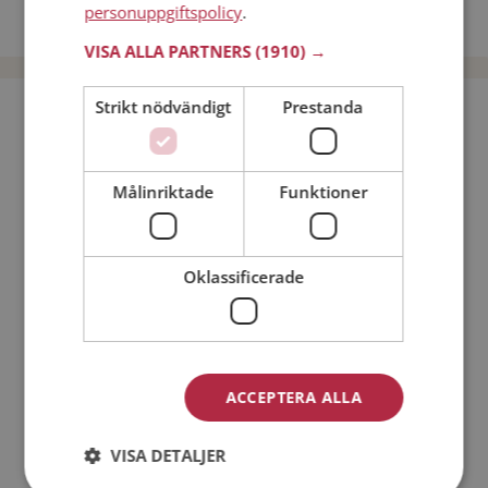
personuppgiftspolicy
.
Dejta män i Sverige
VISA ALLA PARTNERS
(1910) →
Strikt nödvändigt
Prestanda
Bli medlem utan kostnad!
Jag är en:
Man
Kvinna
Målinriktade
Funktioner
Min ålder:
Oklassificerade
ACCEPTERA ALLA
VISA DETALJER
Jag accepterar
Medlemsvillkoren