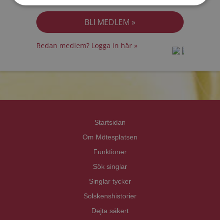
Jag accepterar
Personuppgiftspolicyn
Redan medlem? Logga in här »
prot
prot
Priva
Priva
Startsidan
Om Mötesplatsen
Funktioner
Sök singlar
Singlar tycker
Solskenshistorier
Dejta säkert