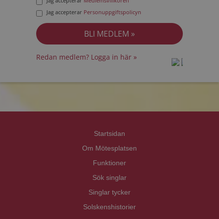
Jag accepterar
Medlemsvillkoren
Jag accepterar
Personuppgiftspolicyn
Redan medlem? Logga in här »
prot
prot
Priva
Priva
Startsidan
Om Mötesplatsen
Funktioner
Sök singlar
Singlar tycker
Solskenshistorier