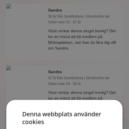
Sandra
39 år från Sundbyberg i Stockholms län
Söker man 51 - 97 år
Visst verkar denna singel trevlig? Det
tar en minut att bli medlem på
Mötesplatsen, sen kan du lära dig allt
om Sandra.
Sandra
32 år från Sundbyberg i Stockholms län
Söker man 29 - 39 år
Visst verkar denna singel trevlig? Det
tar en minut att bli medlem på
Mötesplatsen, sen kan du lära dig allt
om Sandra.
Denna webbplats använder
cookies