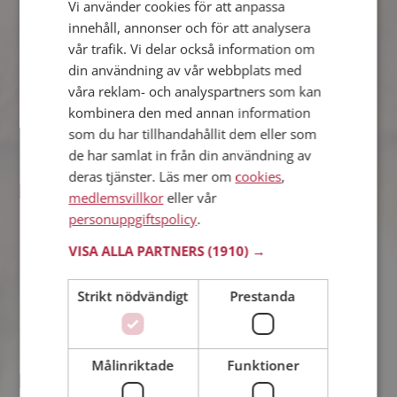
Vi använder cookies för att anpassa
Helen
innehåll, annonser och för att analysera
39 år från Sundbyberg i Stockholms län
vår trafik. Vi delar också information om
Söker man 35 - 46 år
din användning av vår webbplats med
Du kan chatta live med Helen och alla
våra reklam- och analyspartners som kan
andra singlar om du är medlem på
kombinera den med annan information
Mötesplatsen. Du kan bli medlem fort
och enkelt.
som du har tillhandahållit dem eller som
de har samlat in från din användning av
deras tjänster. Läs mer om
cookies
,
medlemsvillkor
eller vår
Therese
personuppgiftspolicy
.
38 år från Sundbyberg i Stockholms län
Söker man 34 - 45 år
VISA ALLA PARTNERS
(1910) →
Som medlem kan du visa upp dig för
Therese och tusentals andra singlar på
Strikt nödvändigt
Prestanda
Mötesplatsen! Ta chansen att se vilka
som tycker att du är intressant.
Målinriktade
Funktioner
Loving