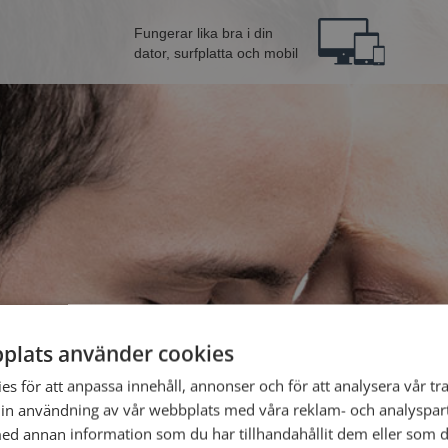
Fungerar lika bra i din
dator, surfplatta och mobil
plats använder cookies
Bli 
s för att anpassa innehåll, annonser och för att analysera vår tra
in användning av vår webbplats med våra reklam- och analyspar
d annan information som du har tillhandahållit dem eller som d
Jag är en: