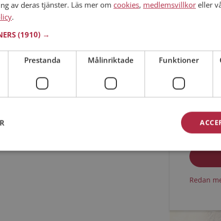
ing av deras tjänster. Läs mer om
cookies
,
medlemsvillkor
eller v
licy
.
Min ålder
TNERS
(1910) →
Prestanda
Målinriktade
Funktioner
ER
ACCE
Jag acc
Jag acc
Redan me