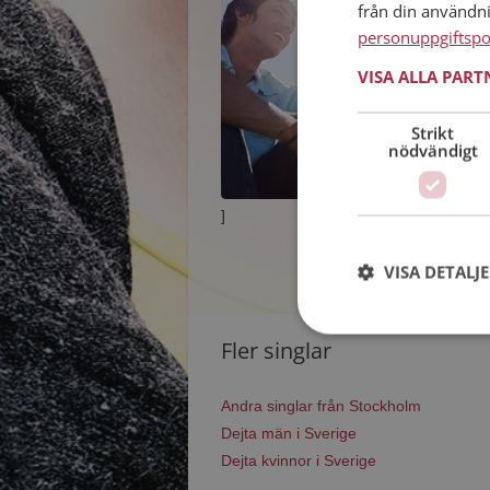
från din användn
personuppgiftspo
VISA ALLA PAR
Strikt
nödvändigt
]
VISA DETALJ
Fler singlar
Andra singlar från Stockholm
Dejta män i Sverige
Dejta kvinnor i Sverige