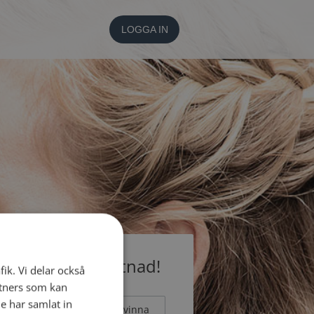
LOGGA IN
medlem utan kostnad!
fik. Vi delar också
tners som kan
e har samlat in
Man
Kvinna