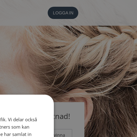
LOGGA IN
medlem utan kostnad!
fik. Vi delar också
tners som kan
e har samlat in
Man
Kvinna