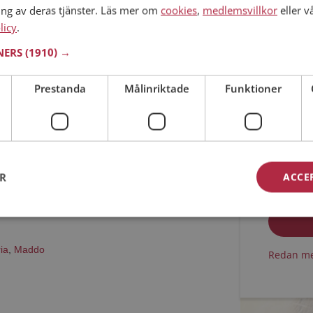
ing av deras tjänster. Läs mer om
cookies
,
medlemsvillkor
eller v
licy
.
i Västmanlands län
Min ålder
 år
TNERS
(1910) →
har ett fotoalbum på Mötesplatsen? Bli medlem
finns tusentals fotoalbum med spännande bilder
Prestanda
Målinriktade
Funktioner
Jag acc
ER
ACCE
Jag acc
ia
,
Maddo
Redan me