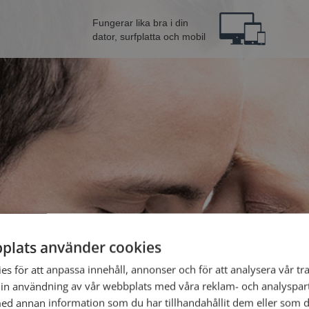
Fungerar lika bra i din
dator, surfplatta och mobil
plats använder cookies
na från Köping
Bli 
s för att anpassa innehåll, annonser och för att analysera vår tra
in användning av vår webbplats med våra reklam- och analyspar
d annan information som du har tillhandahållit dem eller som d
Jag är en: