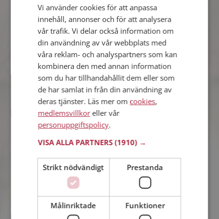
Vi använder cookies för att anpassa
Callee96
innehåll, annonser och för att analysera
30 år från Köping i Västmanlands län
vår trafik. Vi delar också information om
Söker kvinna 18 - 35 år
din användning av vår webbplats med
Om en minut kan du vara medlem på
våra reklam- och analyspartners som kan
Mötesplatsen och se om Callee96 är
kombinera den med annan information
tankspridd eller händig! Det är enklare
som du har tillhandahållit dem eller som
att hitta kärleken på nätet!
de har samlat in från din användning av
deras tjänster. Läs mer om
cookies
,
medlemsvillkor
eller vår
Adam
personuppgiftspolicy
.
32 år från Köping i Västmanlands län
Söker kvinna 18 - 36 år
VISA ALLA PARTNERS
(1910) →
Visst verkar denna singel trevlig? Det
tar en minut att bli medlem på
Strikt nödvändigt
Prestanda
Mötesplatsen, sen kan du lära dig allt
om Adam.
Målinriktade
Funktioner