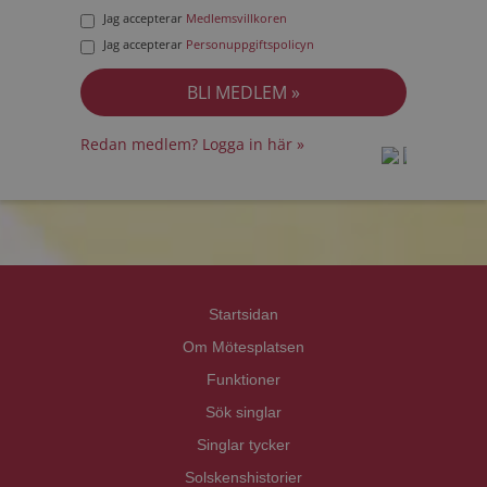
Jag accepterar
Medlemsvillkoren
Jag accepterar
Personuppgiftspolicyn
Redan medlem? Logga in här »
prot
prot
Priva
Priva
Startsidan
Om Mötesplatsen
Funktioner
Sök singlar
Singlar tycker
Solskenshistorier