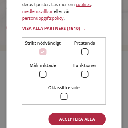
innehåll desto bättre - ladda upp bilder som du tycker visar vem
deras tjänster. Läs mer om
cookies
,
du är, välj bakgrundsbild och gör matchningstestet etc.
medlemsvillkor
eller vår
personuppgiftspolicy
.
VISA ALLA PARTNERS
(1910) →
BLI MEDLEM NU - KLICKA HÄR!
Strikt nödvändigt
Prestanda
Bli medlem utan kostnad!
Målinriktade
Funktioner
Jag är en:
Man
Kvinna
Oklassificerade
Min ålder:
ACCEPTERA ALLA