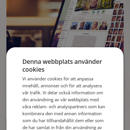
Denna webbplats använder
cookies
Alla medlemmar på Mötesplatsen har såklart en egen
Vi använder cookies för att anpassa
profilsida, en sida där man presenterar sig. Just nu finns det
innehåll, annonser och för att analysera
över 140.000 sidor att surfa runt på.
vår trafik. Vi delar också information om
Det är på din egen profilsida eller
kontaktannons
som dina
din användning av vår webbplats med
besökare bildar sig sin första uppfattning om dig. Det är med
våra reklam- och analyspartners som kan
andra ord en väldigt viktig del av ditt medlemskap. Lägg därför
kombinera den med annan information
lite tid på att göra den bra.
som du har tillhandahållit dem eller som
Låt din personlighet komma fram i din presentation. Ju mer
de har samlat in från din användning av