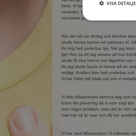
VISA DETALJ
helst. Vi bestämde oss för att träffas lö
varandra, bestämde vi att Therese sku
nervositet just då, utan den kom fram
När det väl var lördag och klockan blev
skulle hämta henne vid stationen kl. 14
för mig helt underbar tjej. När jag kom 
tjej! Hon sa ett tag senare att hon kände
skulle få visa henne min lägenhet osv. 
för jag skulle bjuda ut henne på en rest
möjligt. Kvällen blev helt underbar och
Vi har hittat rätt båda två och vi tvivla
Vi blev tillsammans samma dag och nu 
krävs lite planering då vi som sagt bor 
som något problem, utan det är värt v
man kär så är man och då har avståndet
Vi har varit tillsammans i 9 månader sn