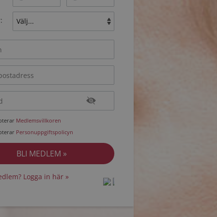
:
epterar
Medlemsvillkoren
epterar
Personuppgiftspolicyn
dlem? Logga in här »
protected by
protected by
reCAPTCHA
reCAPTCHA
-
-
Privacy
Privacy
Terms
Terms