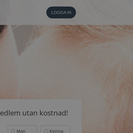
LOGGA IN
medlem utan kostnad!
Man
Kvinna