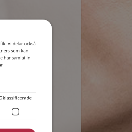
fik. Vi delar också
tners som kan
e har samlat in
år
Oklassificerade