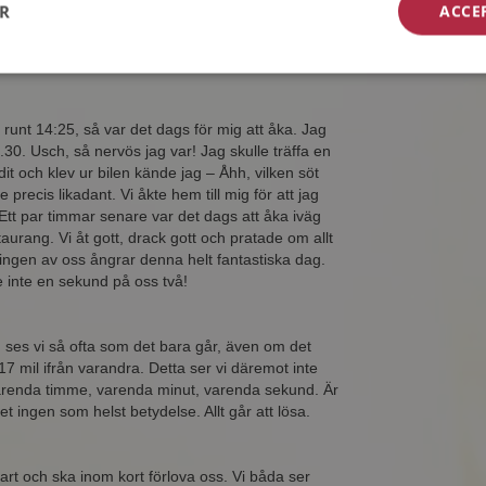
ER
ACCE
rdagen den 5:e juli. Då vi bor 17 mil ifrån
lle komma upp till mig. Ingen av oss kände någon
 mer och mer ju närmare vi kom denna dag.
 runt 14:25, så var det dags för mig att åka. Jag
.30. Usch, så nervös jag var! Jag skulle träffa en
dit och klev ur bilen kände jag – Åhh, vilken söt
 precis likadant. Vi åkte hem till mig för att jag
Ett par timmar senare var det dags att åka iväg
aurang. Vi åt gott, drack gott och pratade om allt
 ingen av oss ångrar denna helt fantastiska dag.
de inte en sekund på oss två!
ses vi så ofta som det bara går, även om det
17 mil ifrån varandra. Detta ser vi däremot inte
arenda timme, varenda minut, varenda sekund. Är
 ingen som helst betydelse. Allt går att lösa.
art och ska inom kort förlova oss. Vi båda ser