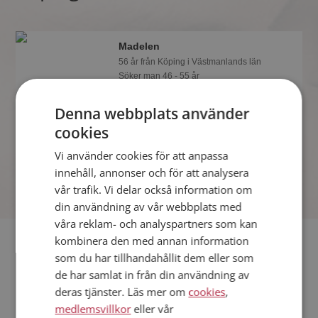
Madelen
56 år från Köping i Västmanlands län
Söker man 46 - 55 år
Som medlem kan du visa upp dig för
Denna webbplats använder
Madelen och tusentals andra singlar
på Mötesplatsen! Ta chansen att se
cookies
vilka som tycker att du är intressant.
Vi använder cookies för att anpassa
innehåll, annonser och för att analysera
vår trafik. Vi delar också information om
din användning av vår webbplats med
våra reklam- och analyspartners som kan
Fler singlar
kombinera den med annan information
som du har tillhandahållit dem eller som
de har samlat in från din användning av
Fler singelkvinnor från Köping
:
Susn
,
Kentina
,
Helen
deras tjänster. Läs mer om
cookies
,
Män från Köping
medlemsvillkor
eller vår
Dejta kvinnor i Sverige