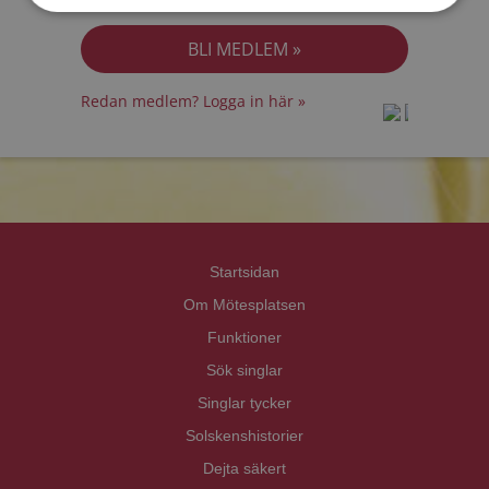
Jag accepterar
Personuppgiftspolicyn
Redan medlem? Logga in här »
prot
prot
Priva
Priva
Startsidan
Om Mötesplatsen
Funktioner
Sök singlar
Singlar tycker
Solskenshistorier
Dejta säkert