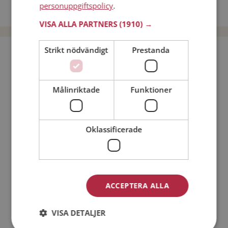
personuppgiftspolicy
.
Dejta män i Sverige
VISA ALLA PARTNERS
(1910) →
Strikt nödvändigt
Prestanda
Bli medlem utan kostnad!
Jag är en:
Man
Kvinna
Målinriktade
Funktioner
Min ålder:
Oklassificerade
ACCEPTERA ALLA
VISA DETALJER
Jag accepterar
Medlemsvillkoren