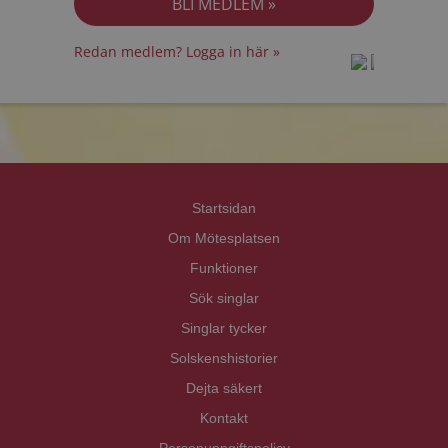
Redan medlem? Logga in här »
prot
prot
Priva
Priva
Startsidan
Om Mötesplatsen
Funktioner
Sök singlar
Singlar tycker
Solskenshistorier
Dejta säkert
Kontakt