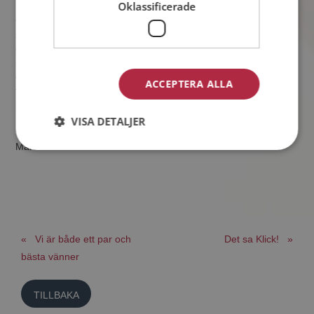
Oklassificerade
Om vi nu spelar fram bandet till nutid så ska Matilda och Martin
snart flytta till en annan lägenhet som mer blir deras
gemensamma än den gamla, där Matilda flyttade in i Martins
ungkarlslya. Detta är bara en tillfällig lösning, den stora
drömmen är att köpa ett hus inom en inte alltför avlägsen
ACCEPTERA ALLA
framtid. Efter det finns naturligtvis planerna på förlovning,
bröllop och att en dag även bilda familj ihop.
VISA DETALJER
Martin & Matilda
« Vi är både ett par och
Det sa Klick! »
bästa vänner
TILLBAKA