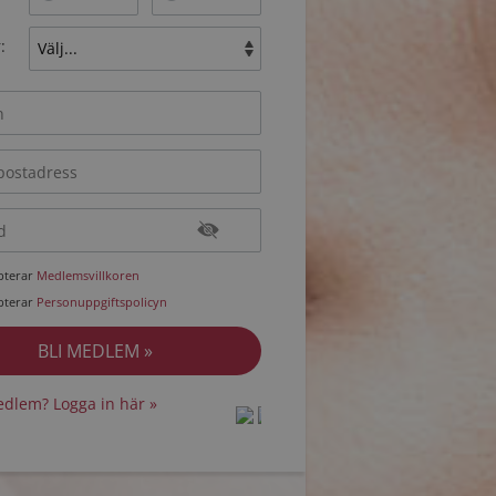
:
epterar
Medlemsvillkoren
epterar
Personuppgiftspolicyn
dlem? Logga in här »
protected by
protected by
reCAPTCHA
reCAPTCHA
-
-
Privacy
Privacy
Terms
Terms