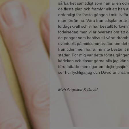
sårbarhet samtidigt som han är en ödm
de flesta plan och framför allt att han är
ordentligt för första gången i mitt liv för
man förrän nu. Våra framtidsplaner är lå
lördagskväll och vi har beställt förlov
födelsedag men vi är överens om att de
de pengar som behövs till vårat drömb
eventuellt på midsommarafton om det g
framtiden men har ännu inte bestämt när v
städer. För mig var detta första gånge
kärleken och tipsar gärna alla jag kän
förutfattade meningar om dejtingsajter
ser hur lyckliga jag och David är tills
Mvh Angelica & David