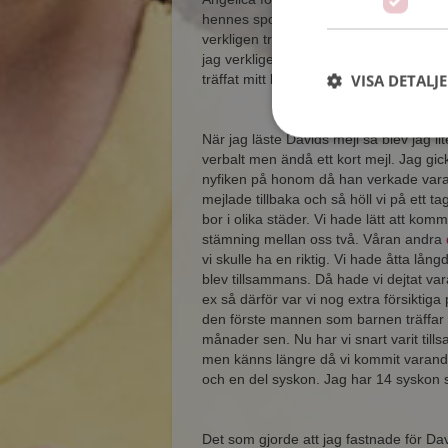
hennes spontanitet och livlighet. Att h
verkligen träffat kvinnan för mig. Så d
jag verkligen rekommendera det. Är ver
VISA DETALJ
träffat mitt livs kärlek.
När jag läste Davids mejl så blev jag l
verbalt men ändå ett kort mejl. Jag gi
nyfiken på honom då han verkade vara 
mejlade tillbaka och så höll vi på ett 
bor i olika städer. Vi hade lätt att ko
stämning mellan oss två. Våran andra
vi skulle ha en riktig. Vi hade åtta lån
blev tillsammans. Då hade vi dejtat va
ex så därför var vi nog extra försiktiga p
den förste mannen som barnen träffar
månader sen. Nu har vi snart varit til
men känns längre då vi kommit varandra
och en del syskon. Jag har 14 syskon s
Det som gjorde att jag fastnade för Dav