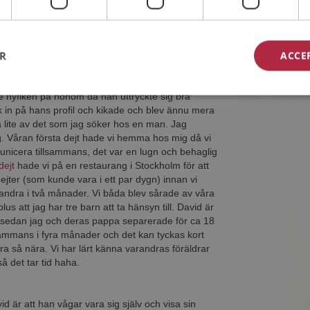
on vågar vara crazy men ändå stabil och trygg. Har
e som inte vågat eller velat bli medlem på Mp kan
kligen värt ett försök. Utan Mp så hade jag aldrig
ER
ACCE
ite nyfiken på honom då han uttryckte sig bra
ck in på hans profil och kikade och blev ännu mera
lite av det som jag söker hos en man. Jag
tag. Våran första dejt hade vi hemma hos mig då vi
mmunicera tillsammans, det var en lugn och behaglig
dejt
hade vi på en restaurang i Stockholm för att
gdejter (som kunde vara i ett par dygn) innan vi
randra i två månader. Vi båda blev sårade av våra
lus att jag har tre barn att ta hänsyn till. David är
 sedan jag och deras pappa separerade för ca 18
lsammans i fyra månader och det kan tyckas kort
 så nära. Vi har lärt känna varandras föräldrar
å det tar tid haha.
id är att han vågar vara sig själv och visa sin