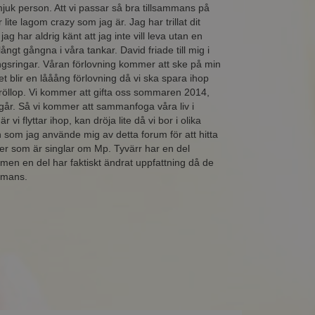
juk person. Att vi passar så bra tillsammans på
 lite lagom crazy som jag är. Jag har trillat dit
 jag har aldrig känt att jag inte vill leva utan en
ngt gångna i våra tankar. David friade till mig i
ningsringar. Våran förlovning kommer att ske på min
t blir en lååång förlovning då vi ska spara ihop
röllop. Vi kommer att gifta oss sommaren 2014,
år. Så vi kommer att sammanfoga våra liv i
i flyttar ihop, kan dröja lite då vi bor i olika
n som jag använde mig av detta forum för att hitta
ner som är singlar om Mp. Tyvärr har en del
 men en del har faktiskt ändrat uppfattning då de
ammans.