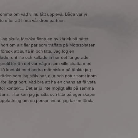
römma om vad vi nu fått uppleva. Båda var vi
de efter att finna vår drömpartner.
g skulle försöka finna en ny kärlek på nätet
hört om allt fler par som träffats på Mötesplatsen
 försök att surfa in och titta. Jag tog en
fade runt lite och kollade in hur det fungerade.
rofil förrän det var några som ville chatta med
 att få kontakt med andra människor på tänkte jag.
råden som jag själv har, djur och natur samt inom
 för långt bort. Vad bra att ha en chans att få veta
ör kontakt... Det är ju inte möjligt alls på samma
dans. Här kan jag ju sitta och titta på egenskaper
uppfattning om en person innan jag tar en första