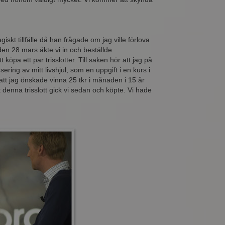
skt tillfälle då han frågade om jag ville förlova
en 28 mars åkte vi in och beställde
 köpa ett par trisslotter. Till saken hör att jag på
ng av mitt livshjul, som en uppgift i en kurs i
att jag önskade vinna 25 tkr i månaden i 15 år
 denna trisslott gick vi sedan och köpte. Vi hade