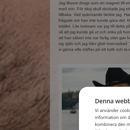
Jag liksom drogs som en magnet till en
med min. För skoj skull skickade jag et
tillbaka. Vad spännande tänkte jag. Han 
frågade om han inte kunde göra det. H
istället. Lite tveksam var jag till detta
så att jag kunde gå ut och söka på ho
att han säkert inte var farlig utan ga
sig själv och jag blev glatt överraskad. 
vi gärna ville träffas på ett kafé och ta 
Denna webb
Vi använder cookie
information om d
kombinera den me