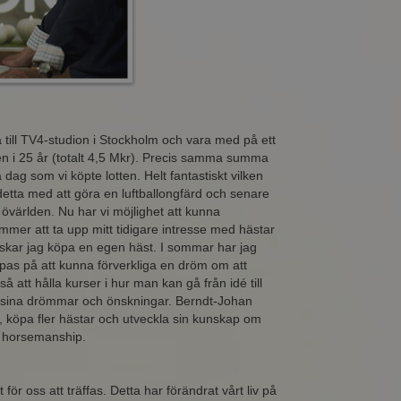
ill TV4-studion i Stockholm och vara med på ett
en i 25 år (totalt 4,5 Mkr). Precis samma summa
dag som vi köpte lotten. Helt fantastiskt vilken
detta med att göra en luftballongfärd och senare
a övärlden. Nu har vi möjlighet att kunna
mmer att ta upp mitt tidigare intresse med hästar
nskar jag köpa en egen häst. I sommar har jag
pas på att kunna förverkliga en dröm om att
så att hålla kurser i hur man kan gå från idé till
a sina drömmar och önskningar. Berndt-Johan
 köpa fler hästar och utveckla sin kunskap om
al horsemanship.
för oss att träffas. Detta har förändrat vårt liv på