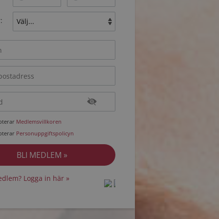
:
epterar
Medlemsvillkoren
epterar
Personuppgiftspolicyn
dlem? Logga in här »
protected by
protected by
reCAPTCHA
reCAPTCHA
-
-
Privacy
Privacy
Terms
Terms