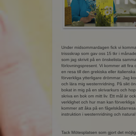
Under midsommardagen fick vi komma t
trissskrap som gav oss 15 tkr i månad
som jag skrivit på en önskelista samma 
förlovningspresent. Vi kommer att fira 
en resa till den grekiska eller italiensk
förverkliga ytterligare drömmar. Jag ko
och lära mig westernridning. På sikt ö
bokat in mig på en skrivarkurs och hop
skriva en bok om mitt liv. Ett mål är ock
verklighet och hur man kan förverklig
kommer att åka på en fågelskådarresa,
instruktion i westernridning och natur
Tack Mötesplatsen som gjort det möjligt 