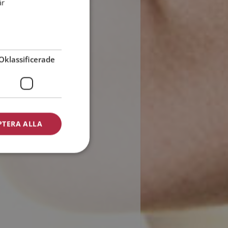
år
Oklassificerade
PTERA ALLA