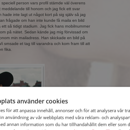
 speciell person vars profil stämde väl överens
t meddelande till honom och jag fick ett svar
hade inte lagt ut något kort på sig själv så jag
an frågade om han inte kunde få maila en bild
 på ett så tidigt stadium. Jag fick hans mobilnummer
nom på nätet. Sedan kände jag mig förvissad om
v honom min mailadress. Han skickade en bild på
Vi smsade et tag till varandra och kom fram till att
en fika.
plats använder cookies
s för att anpassa innehåll, annonser och för att analysera vår tra
in användning av vår webbplats med våra reklam- och analyspar
d annan information som du har tillhandahållit dem eller som d