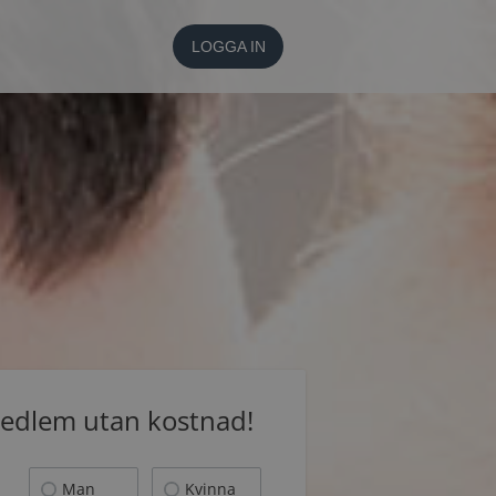
LOGGA IN
medlem utan kostnad!
Man
Kvinna