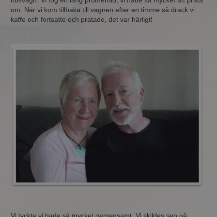
husvagn. Vi tog en lång promenad, vi hade så mycket att prata
om. När vi kom tillbaka till vagnen efter en timme så drack vi
kaffe och fortsatte och pratade, det var härligt!
Vi tyckte vi hade så mycket gemensamt. Vi skildes sen på