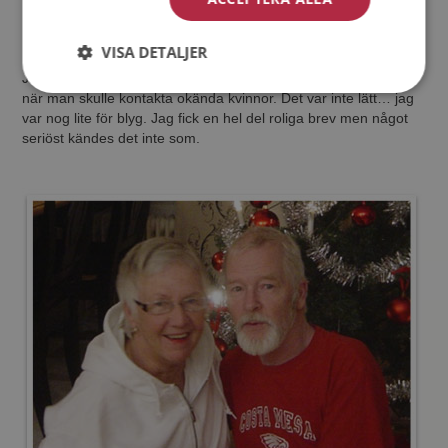
Mötesplatsen.
VISA DETALJER
Jag satt där och fingrade på tangenterna och skruvade på mig
när man skulle kontakta okända kvinnor. Det var inte lätt… jag
var nog lite för blyg. Jag fick en hel del roliga brev men något
seriöst kändes det inte som.