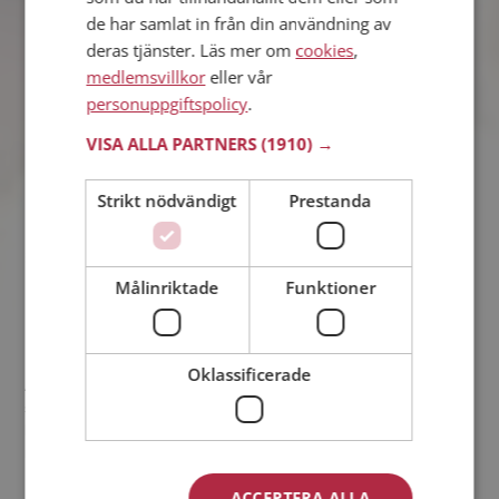
de har samlat in från din användning av
deras tjänster. Läs mer om
cookies
,
medlemsvillkor
eller vår
personuppgiftspolicy
.
VISA ALLA PARTNERS
(1910) →
Strikt nödvändigt
Prestanda
Målinriktade
Funktioner
Leffe’s story
Oklassificerade
Alla har vi något tråkigt i ”ryggsäcken” som får oss att; likt en
spark i baken, göra något för att få en ny riktning i livet. Kicki
hade en svår tid bakom sig sedan hon blev änka och jag var
mitt uppe i en skilsmässa som höll på att krossa mig.
ACCEPTERA ALLA
För min del så blev jag rekommenderad att bli medlem på