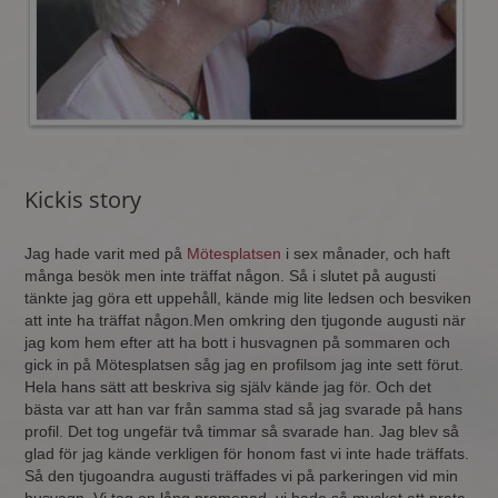
Kickis story
Jag hade varit med på
Mötesplatsen
i sex månader, och haft
många besök men inte träffat någon. Så i slutet på augusti
tänkte jag göra ett uppehåll, kände mig lite ledsen och besviken
att inte ha träffat någon.Men omkring den tjugonde augusti när
jag kom hem efter att ha bott i husvagnen på sommaren och
gick in på Mötesplatsen såg jag en profilsom jag inte sett förut.
Hela hans sätt att beskriva sig själv kände jag för. Och det
bästa var att han var från samma stad så jag svarade på hans
profil. Det tog ungefär två timmar så svarade han. Jag blev så
glad för jag kände verkligen för honom fast vi inte hade träffats.
Så den tjugoandra augusti träffades vi på parkeringen vid min