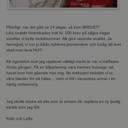
Plötsligt, när det gått ca 14 dagar, så kom BREVET!
Lika snabbt förändrades mitt liv, 100 brev på några dagar
varefter vi bytte mobilnummer. Allt gick rasande snabbt. Ja
herregud, vi var ju båda nyblivna pensionärer och insåg att livet
skall man leva NU!!!
Ett ögonblick som jag upplever väldigt starkt är när vi träffades
första gången. På en bilparkering nära hennes husvagn vid
havet kom hon gående mot mig, lite tveksamt sträckte vi ut
våra händer för att hälsa… men vi föll i varandras armar i en
härlig omfamning.
Jag skulle önska att alla som är ensam får uppleva en ny ljuvlig
kärlek som jag fått.
Kicki och Leffe