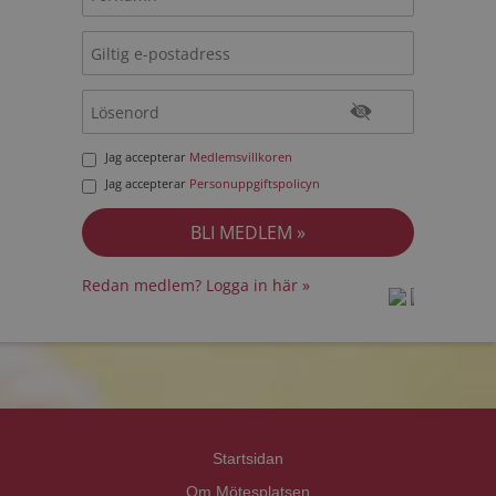
Jag accepterar
Medlemsvillkoren
Jag accepterar
Personuppgiftspolicyn
Redan medlem? Logga in här »
prot
prot
Priva
Priva
Startsidan
Om Mötesplatsen