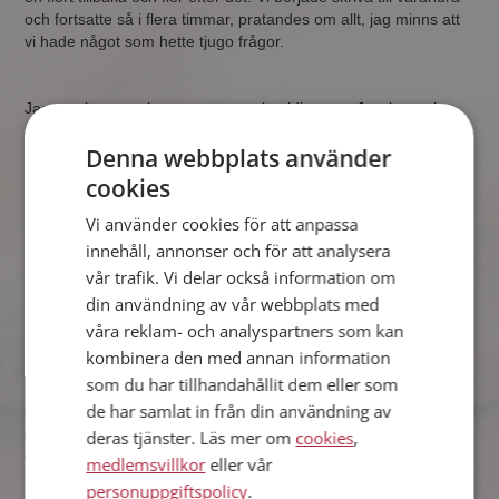
och fortsatte så i flera timmar, pratandes om allt, jag minns att
vi hade något som hette tjugo frågor.
Jag gav henne mitt nummer ganska tidigt men Jessica tyckte
att det var för tidigt. En dag gick min dator sönder och jag
Denna webbplats använder
tänkte att ska jag nu aldrig mer få prata med denna vackra tjej
igen. Då hörde jag ett sms-ljud från min telefon, jag plockade
cookies
upp den och såg att det var Jessica. Jag var så himla glad för
detta sms.
Vi använder cookies för att anpassa
innehåll, annonser och för att analysera
vår trafik. Vi delar också information om
din användning av vår webbplats med
Jessica berättar om Johan:
våra reklam- och analyspartners som kan
kombinera den med annan information
som du har tillhandahållit dem eller som
För mig började allting när jag under en lunch med en kompis
de har samlat in från din användning av
började prata om var man egentligen träffar en bra kille. Detta
var efter att vi båda gjort vårt obligatoriska år utomlands och vi
deras tjänster. Läs mer om
cookies
,
var trötta på att umgås med alla andra från universitetet på de
medlemsvillkor
eller vår
typiska studentställena i staden, vi bestämde oss då för att
personuppgiftspolicy
.