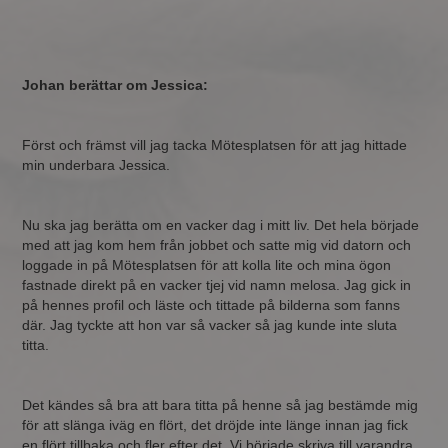
Johan berättar om Jessica:
Först och främst vill jag tacka Mötesplatsen för att jag hittade
min underbara Jessica.
Nu ska jag berätta om en vacker dag i mitt liv. Det hela började
med att jag kom hem från jobbet och satte mig vid datorn och
loggade in på Mötesplatsen för att kolla lite och mina ögon
fastnade direkt på en vacker tjej vid namn melosa. Jag gick in
på hennes profil och läste och tittade på bilderna som fanns
där. Jag tyckte att hon var så vacker så jag kunde inte sluta
titta.
Det kändes så bra att bara titta på henne så jag bestämde mig
för att slänga iväg en flört, det dröjde inte länge innan jag fick
en flört tillbaka och fler efter det. Vi började skriva till varandra