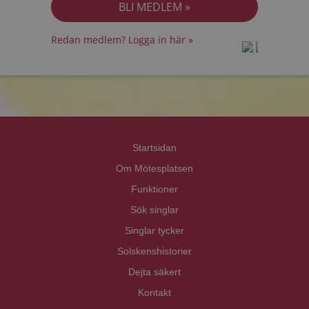
Redan medlem? Logga in här »
prot
prot
Priva
Priva
Startsidan
Om Mötesplatsen
Funktioner
Sök singlar
Singlar tycker
Solskenshistorier
Dejta säkert
Kontakt