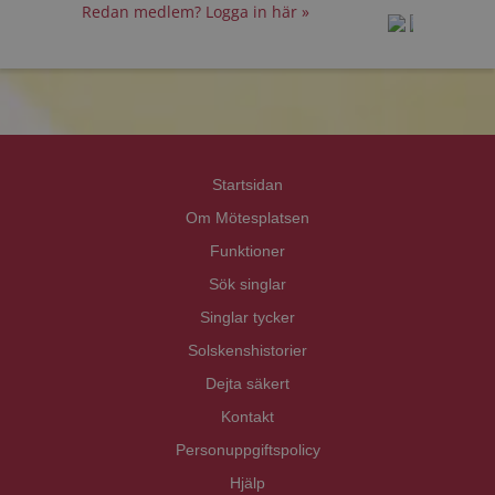
Redan medlem? Logga in här »
prot
prot
Priva
Priva
Startsidan
Om Mötesplatsen
Funktioner
Sök singlar
Singlar tycker
Solskenshistorier
Dejta säkert
Kontakt
Personuppgiftspolicy
Hjälp