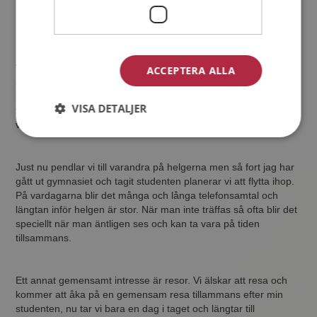
Vi är väldigt lika varandra, vi skrattar åt samma saker, har
ACCEPTERA ALLA
samma intressen. Båda gillar film, musik, simning, bio och
shopping. Han är en öppen person och gör mig glad. Vi har kul
VISA DETALJER
tillsammans och kan skratta åt det mesta och det tycker vi är
viktigt i ett förhållande.
Just nu pendlar vi till varandra på helgerna men så fort jag har
gått ut gymnasiet och tagit studenten planerar vi att flytta ihop.
På vardagarna blir det många och långa telefonsamtal och
längtan inför helgen är stor. När man inte träffas så ofta blir det
speciellt när man äntligen ses och kan ta vara på tiden
tillsammans.
Ett annat gemensamt intresse är resor. Vi älskar att resa och
kommer att åka på en gemensam resa tillammans efter min
studenten, nu tar vi bara en dag i taget och längtar till