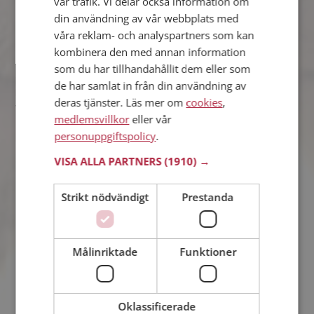
vår trafik. Vi delar också information om
din användning av vår webbplats med
våra reklam- och analyspartners som kan
Efter vår första
dejt
var vi nog lite osäkra på hur vi båda ville ha
kombinera den med annan information
det. Så därför bestämde vi oss för att träffas en gång till och det
var då det sa ”klick”. Trots detta blev vi inte tillsammans förrän
som du har tillhandahållit dem eller som
på tredje träffen. Då hade alla bitar fallit på plats och vi hade
de har samlat in från din användning av
båda känt efter hur vi ville ha det och vad vi kände för
deras tjänster. Läs mer om
cookies
,
varandra, vår kärlek bara växte och växte.
medlemsvillkor
eller vår
personuppgiftspolicy
.
VISA ALLA PARTNERS
(1910) →
Strikt nödvändigt
Prestanda
Målinriktade
Funktioner
Oklassificerade