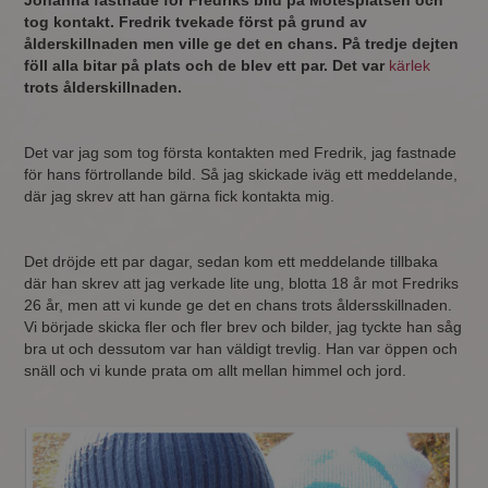
Johanna fastnade för Fredriks bild på Mötesplatsen och
tog kontakt. Fredrik tvekade först på grund av
ålderskillnaden men ville ge det en chans. På tredje dejten
föll alla bitar på plats och de blev ett par. Det var
kärlek
trots ålderskillnaden.
Det var jag som tog första kontakten med Fredrik, jag fastnade
för hans förtrollande bild. Så jag skickade iväg ett meddelande,
där jag skrev att han gärna fick kontakta mig.
Det dröjde ett par dagar, sedan kom ett meddelande tillbaka
där han skrev att jag verkade lite ung, blotta 18 år mot Fredriks
26 år, men att vi kunde ge det en chans trots åldersskillnaden.
Vi började skicka fler och fler brev och bilder, jag tyckte han såg
bra ut och dessutom var han väldigt trevlig. Han var öppen och
snäll och vi kunde prata om allt mellan himmel och jord.