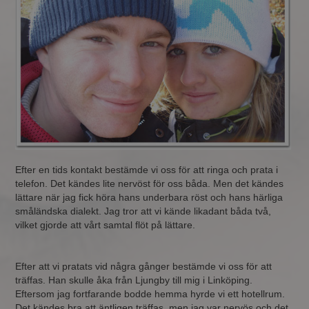
Efter en tids kontakt bestämde vi oss för att ringa och prata i
telefon. Det kändes lite nervöst för oss båda. Men det kändes
lättare när jag fick höra hans underbara röst och hans härliga
småländska dialekt. Jag tror att vi kände likadant båda två,
vilket gjorde att vårt samtal flöt på lättare.
Efter att vi pratats vid några gånger bestämde vi oss för att
träffas. Han skulle åka från Ljungby till mig i Linköping.
Eftersom jag fortfarande bodde hemma hyrde vi ett hotellrum.
Det kändes bra att äntligen träffas, men jag var nervös och det