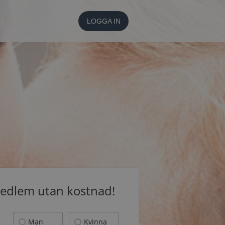
LOGGA IN
medlem utan kostnad!
Man
Kvinna