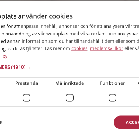
å Mötesplatsen ett tag och kände nästan för att
plats använder cookies
iktena en sista gång tänkte jag. Så hamnade jag in
n. Jag skickar iväg ett mail. Han kanske är något
s för att anpassa innehåll, annonser och för att analysera vår tra
in användning av vår webbplats med våra reklam- och analyspar
d annan information som du har tillhandahållit dem eller som d
ing av deras tjänster. Läs mer om
cookies
,
medlemsvillkor
eller v
et på singlarna i närheten men mer som ett
licy
.
t träffa någon som det kunde bli ett seriöst
TNERS
(1910) →
nt i september, och efter det så var det långa
Prestanda
Målinriktade
Funktioner
ela veckan tills den dag vi möttes första
geltjejer på Sveriges största
singel
fest i
örsökte övertala Chris om att han skulle ta med
sista stund, men jag fick aldrig med mig honom dit.
telefon för första gången och vi bestämde att vi
n och gå på efterfest tillsammans. I efterhand har
ER
ACCE
att vi skulle ses då, men jag ringde när jag klev
amnade hemma hos en kompis till honom där vi
ut somnade på soffan.