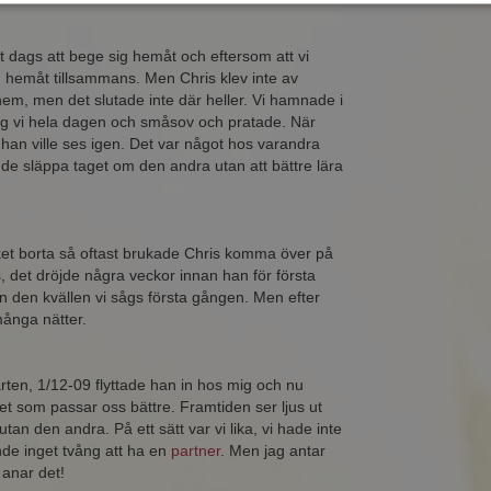
 dags att bege sig hemåt och eftersom att vi
 hemåt tillsammans. Men Chris klev inte av
hem, men det slutade inte där heller. Vi hamnade i
åg vi hela dagen och småsov och pratade. När
an ville ses igen. Det var något hos varandra
nde släppa taget om den andra utan att bättre lära
t borta så oftast brukade Chris komma över på
, det dröjde några veckor innan han för första
den kvällen vi sågs första gången. Men efter
många nätter.
rten, 1/12-09 flyttade han in hos mig och nu
nhet som passar oss bättre. Framtiden ser ljus ut
utan den andra. På ett sätt var vi lika, vi hade inte
nde inget tvång att ha en
partner
. Men jag antar
t anar det!