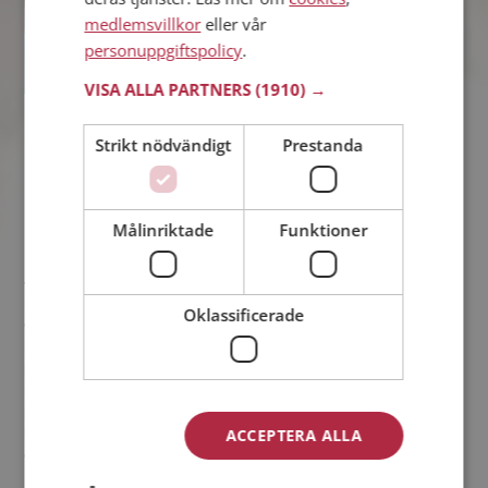
medlemsvillkor
eller vår
personuppgiftspolicy
.
VISA ALLA PARTNERS
(1910) →
Strikt nödvändigt
Prestanda
Fredrik:
Målinriktade
Funktioner
Jag hade vart skild i ett år och börjat att komma på fötter igen
när jag blev medlem på Mötesplatsen. Hade lite kontakt med
Oklassificerade
ett par stycken kvinnor men det slutade alltid med att dom sluta
höra av sig. Så plötsligt en dag när mina 3 första månader
precis gått ut kom det en flirt från ett "skogstroll". Jag var för
nyfiken för att låta detta gå mig förbi. Jag betalade in för en ny
period och loggade in. Där låg ett brev och väntade. Ett lite
lagom knasigt brev som väckte min nyfikenhet. Jag svarade
ACCEPTERA ALLA
och sedan väntade jag. Det där med att skicka brev via
Mötesplatsen tog sin tid. Sådär höll vi på ett tag. Fram och