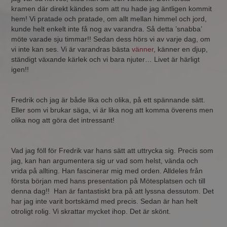
kramen där direkt kändes som att nu hade jag äntligen kommit
hem! Vi pratade och pratade, om allt mellan himmel och jord,
kunde helt enkelt inte få nog av varandra. Så detta ’snabba’
möte varade sju timmar!! Sedan dess hörs vi av varje dag, om
vi inte kan ses. Vi är varandras bästa
vänner
, känner en djup,
ständigt växande kärlek och vi bara njuter… Livet är härligt
igen!!
Fredrik och jag är både lika och olika, på ett spännande sätt.
Eller som vi brukar säga, vi är lika nog att komma överens men
olika nog att göra det intressant!
Vad jag föll för Fredrik var hans sätt att uttrycka sig. Precis som
jag, kan han argumentera sig ur vad som helst, vända och
vrida på allting. Han fascinerar mig med orden. Alldeles från
första början med hans presentation på Mötesplatsen och till
denna dag!! Han är fantastiskt bra på att lyssna dessutom. Det
har jag inte varit bortskämd med precis. Sedan är han helt
otroligt rolig. Vi skrattar mycket ihop. Det är skönt.