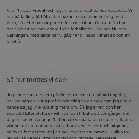
Vi är ’turbos’ Fredrik och jag; vi turas om att bo hos varandra. Vi
har båda flera förhållanden bakom oss och en hel hög med
barn, så detta passar perfekt för oss just nu. Och just Nu har
det blivit ett av våra ledord i vårt förhållande. Här och Nu och
Sanningen, med detta har vi gått hand i hand i snart ett och ett
halvt år.
Så hur möttes vi då??
Jag hade varit medlem på Mötesplatsen i en månad ungefär,
när jag såg en klurig profilbeskrivning av en man som jag direkt
kände att jag ville lära mig mera om. Så jag skrev, och han
svarade! Efter att ha skrivit fram och tillbaka ett par gånger om
dagen i en vecka ungefär, började vi chatta och sedan träffades
vi inom ett par dagar. Vi skulle bara ses helt kort och säga hej,
så även fast det tog mej en halv evighet att komma ur bilen för
jag var så nervös, stod han där och väntade. Den första