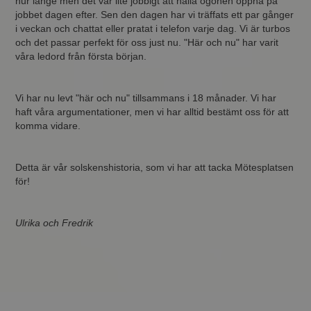
hur länge men det var lite jobbigt att hålla ögonen öppna på
jobbet dagen efter. Sen den dagen har vi träffats ett par gånger
i veckan och chattat eller pratat i telefon varje dag. Vi är turbos
och det passar perfekt för oss just nu. "Här och nu" har varit
våra ledord från första början.
Vi har nu levt "här och nu" tillsammans i 18 månader. Vi har
haft våra argumentationer, men vi har alltid bestämt oss för att
komma vidare.
Detta är vår solskenshistoria, som vi har att tacka Mötesplatsen
för!
Ulrika och Fredrik