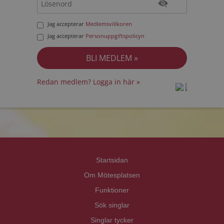
Jag accepterar
Medlemsvillkoren
Jag accepterar
Personuppgiftspolicyn
Redan medlem? Logga in här »
prot
prot
Priva
Priva
Startsidan
Om Mötesplatsen
Funktioner
Sök singlar
Singlar tycker