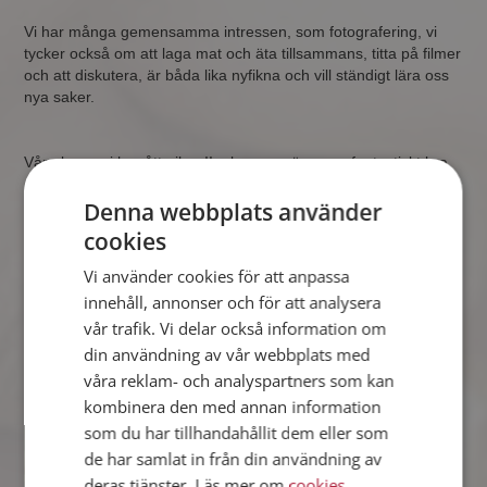
Vi har många gemensamma intressen, som fotografering, vi
tycker också om att laga mat och äta tillsammans, titta på filmer
och att diskutera, är båda lika nyfikna och vill ständigt lära oss
nya saker.
Våra barn- vi har åtta ihop!! – kommer överens fantastiskt bra
och längtar efter varandra nästan lika mycket som vi gör, när vi
inte kan vara tillsammans.
Denna webbplats använder
cookies
Vi använder cookies för att anpassa
innehåll, annonser och för att analysera
vår trafik. Vi delar också information om
din användning av vår webbplats med
våra reklam- och analyspartners som kan
kombinera den med annan information
som du har tillhandahållit dem eller som
de har samlat in från din användning av
deras tjänster. Läs mer om
cookies
,