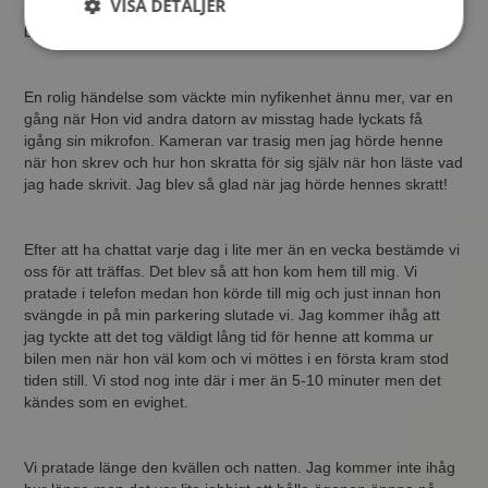
VISA DETALJER
tillbaka med brev och svar. Till slut tröttnade vi båda och vi
bestämde oss för att prova MP´s
chatt
istället. Det gjorde vi.
En rolig händelse som väckte min nyfikenhet ännu mer, var en
gång när Hon vid andra datorn av misstag hade lyckats få
igång sin mikrofon. Kameran var trasig men jag hörde henne
när hon skrev och hur hon skratta för sig själv när hon läste vad
jag hade skrivit. Jag blev så glad när jag hörde hennes skratt!
Efter att ha chattat varje dag i lite mer än en vecka bestämde vi
oss för att träffas. Det blev så att hon kom hem till mig. Vi
pratade i telefon medan hon körde till mig och just innan hon
svängde in på min parkering slutade vi. Jag kommer ihåg att
jag tyckte att det tog väldigt lång tid för henne att komma ur
bilen men när hon väl kom och vi möttes i en första kram stod
tiden still. Vi stod nog inte där i mer än 5-10 minuter men det
kändes som en evighet.
Vi pratade länge den kvällen och natten. Jag kommer inte ihåg