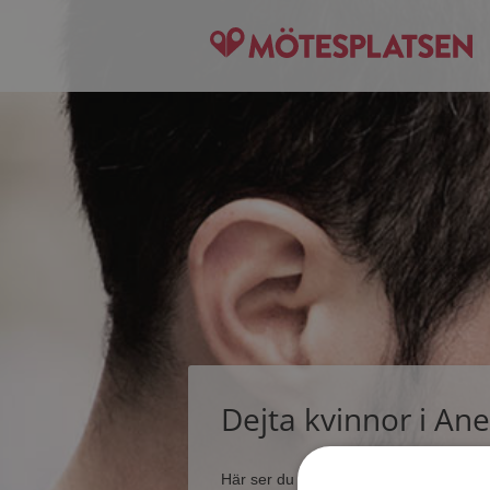
Dejta kvinnor i An
Här ser du ett fåtal av alla tusentals 