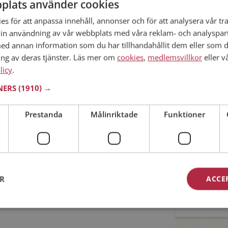
plats använder cookies
s för att anpassa innehåll, annonser och för att analysera vår tra
Min ålder
in användning av vår webbplats med våra reklam- och analyspar
n sökning.
d annan information som du har tillhandahållit dem eller som d
ing av deras tjänster. Läs mer om
cookies
,
medlemsvillkor
eller v
licy
.
TNERS
(1910) →
mmit rätt. På Mötesplatsen kan du blir medlem och
Prestanda
Målinriktade
Funktioner
e singlar i Aneby
Jag acc
Jag acc
tation
ER
ACCE
ioner
Redan me