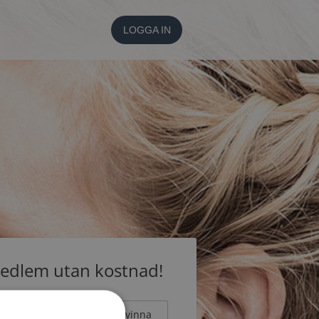
LOGGA IN
medlem utan kostnad!
Man
Kvinna