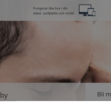
Fungerar lika bra i din
dator, surfplatta och mobil
eby
Bli 
singlar som dejtar på Mötesplatsen. Bli medlem nu
Jag är en: