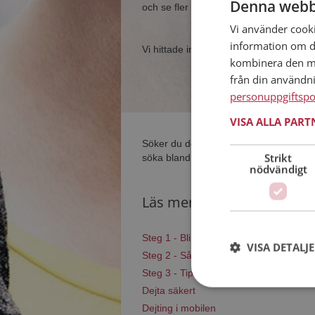
Denna webb
och se fler singlar nära dig.
Vi använder cookie
information om d
Vi hittade inga singlar som matchar di
kombinera den me
från din användn
personuppgiftspo
VISA ALLA PAR
Söker du dejting i Aneby så har du ko
Strikt
söka bland tusentals dejtingintresserad
nödvändigt
Läs mer
Steg 1 - Bli medlem & skapa en presen
VISA DETALJ
Steg 2 - Så här fungerar våra sökfunkt
Steg 3 - Tips på hur du tar kontakt
Dejta säkert
Dejting i mobilen