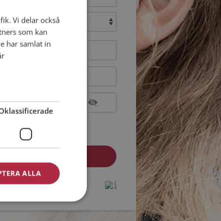
fik. Vi delar också
:
tners som kan
e har samlat in
år
Oklassificerade
epterar
Medlemsvillkoren
epterar
Personuppgiftspolicyn
PTERA ALLA
dlem? Logga in här »
protected by
protected by
reCAPTCHA
reCAPTCHA
-
-
Privacy
Privacy
Terms
Terms