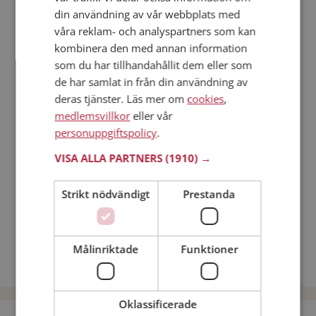
din användning av vår webbplats med
Läs mer
våra reklam- och analyspartners som kan
kombinera den med annan information
Steg 1 - Bli medlem & skapa en presentation
som du har tillhandahållit dem eller som
Steg 2 - Så här fungerar våra sökfunktioner
de har samlat in från din användning av
Steg 3 - Tips på hur du tar kontakt
deras tjänster. Läs mer om
cookies
,
Dejta säkert
medlemsvillkor
eller vår
Dejting i mobilen
personuppgiftspolicy
.
Online dating
VISA ALLA PARTNERS
(1910) →
Nätdejtingtips
Match Making på Mötesplatsen
Strikt nödvändigt
Prestanda
Läs mer om vad Mötesplatsens singlar tycker
Män från Arvidsjaur
Dejta kvinnor i Sverige
Målinriktade
Funktioner
Dejta män i Sverige
Oklassificerade