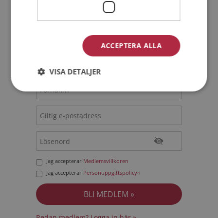
Bli medlem utan kostnad!
Jag är en:
Man
Kvinna
ACCEPTERA ALLA
Min ålder:
VISA DETALJER
Jag accepterar
Medlemsvillkoren
Jag accepterar
Personuppgiftspolicyn
Redan medlem? Logga in här »