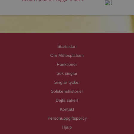
prot
prot
Priva
Priva
Startsidan
Om Mötesplatsen
Funktioner
Sök singlar
Singlar tycker
Solskenshistorier
Dejta säkert
Kontakt
Personuppgiftspolicy
Hjälp