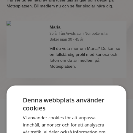
Här ser du ett fåtal av alla tusentals singlar som dejtar på
Mötesplatsen. Bli medlem nu och se fler singlar nära dig.
Maria
35 år från Arvidsjaur i Norrbottens län
Söker man 30 - 45 år
Vill du veta mer om Maria? Du kan se
en fullständig profil med kuriosa och
foton om du är medlem på
Mötesplatsen.
Denna webbplats använder
cookies
Söker du dejting i Arvidsjaur så har du kommit rätt. På
Vi använder cookies för att anpassa
Mötesplatsen kan du blir medlem och söka bland tusentals
innehåll, annonser och för att analysera
dejtingintresserade singlar i Arvidsjaur
vår trafik. Vi delar också information om