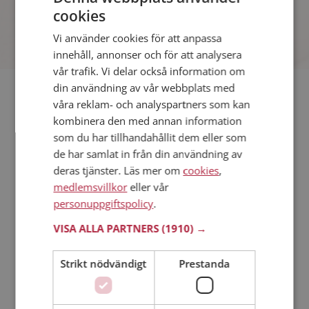
cookies
Vi använder cookies för att anpassa
innehåll, annonser och för att analysera
vår trafik. Vi delar också information om
din användning av vår webbplats med
Söker du dejting i Lilla Edet så har du kommit rätt. På
våra reklam- och analyspartners som kan
Mötesplatsen kan du blir medlem och söka bland tusentals
kombinera den med annan information
dejtingintresserade singlar i Lilla Edet
som du har tillhandahållit dem eller som
de har samlat in från din användning av
Läs mer
deras tjänster. Läs mer om
cookies
,
medlemsvillkor
eller vår
personuppgiftspolicy
.
Steg 1 - Bli medlem & skapa en presentation
Steg 2 - Så här fungerar våra sökfunktioner
VISA ALLA PARTNERS
(1910) →
Steg 3 - Tips på hur du tar kontakt
Dejta säkert
Strikt nödvändigt
Prestanda
Dejting i mobilen
Online dating