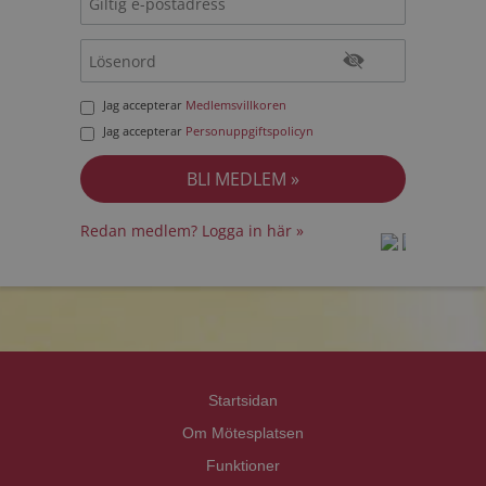
Jag accepterar
Medlemsvillkoren
Jag accepterar
Personuppgiftspolicyn
Redan medlem? Logga in här »
prot
prot
Priva
Priva
Startsidan
Om Mötesplatsen
Funktioner