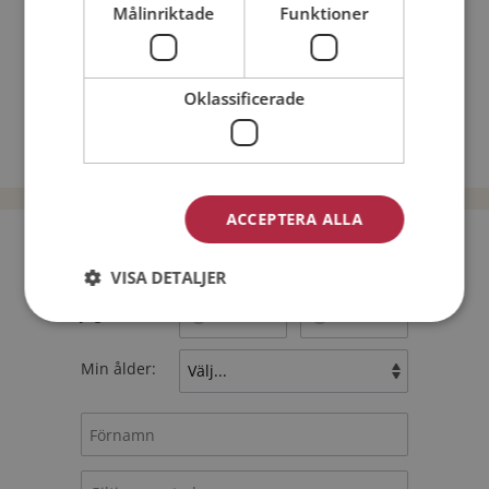
Nätdejtingtips
Målinriktade
Funktioner
Match Making på Mötesplatsen
Läs mer om vad Mötesplatsens singlar tycker
Oklassificerade
Män från Lilla Edet
Dejta kvinnor i Sverige
Dejta män i Sverige
ACCEPTERA ALLA
Bli medlem utan kostnad!
VISA DETALJER
Jag är en:
Man
Kvinna
Min ålder: