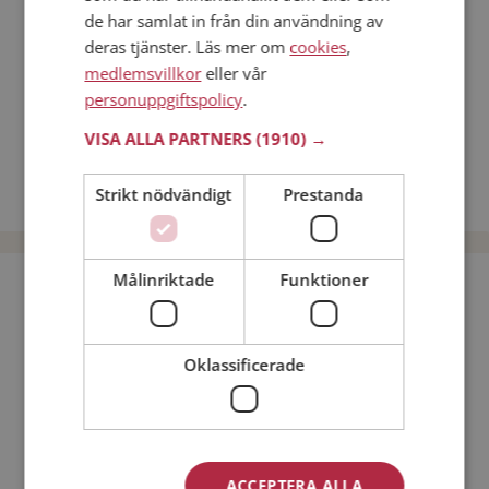
Online dating
de har samlat in från din användning av
Nätdejtingtips
deras tjänster. Läs mer om
cookies
,
medlemsvillkor
eller vår
Match Making på Mötesplatsen
personuppgiftspolicy
.
Läs mer om vad Mötesplatsens singlar tycker
VISA ALLA PARTNERS
(1910) →
Män från Malå
Dejta kvinnor i Sverige
Strikt nödvändigt
Prestanda
Dejta män i Sverige
Målinriktade
Funktioner
Bli medlem utan kostnad!
Jag är en:
Man
Kvinna
Oklassificerade
Min ålder:
ACCEPTERA ALLA