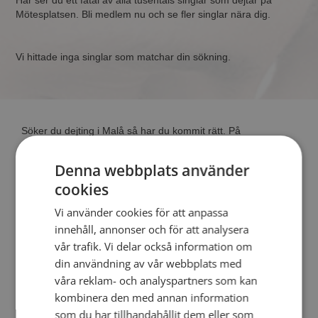
Här ser du ett fåtal av alla tusentals singlar som dejtar på
Mötesplatsen. Bli medlem nu och se fler singlar nära dig.
Vi hittade inga singlar som matchar din sökning.
Söker du dejting i Malå så har du kommit rätt. På
Mötesplatsen kan du blir medlem och söka bland tusentals
dejtingintresserade singlar i Malå
Denna webbplats använder
cookies
Läs mer
Vi använder cookies för att anpassa
innehåll, annonser och för att analysera
Steg 1 - Bli medlem & skapa en presentation
vår trafik. Vi delar också information om
Steg 2 - Så här fungerar våra sökfunktioner
din användning av vår webbplats med
Steg 3 - Tips på hur du tar kontakt
våra reklam- och analyspartners som kan
Dejta säkert
kombinera den med annan information
Dejting i mobilen
som du har tillhandahållit dem eller som