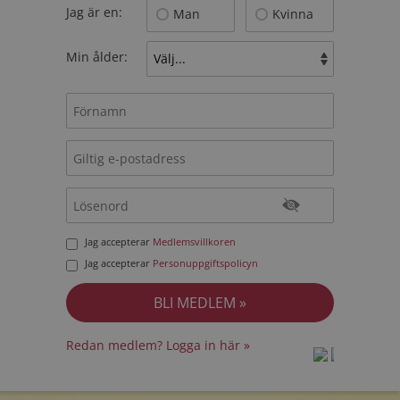
Jag är en:
Man
Kvinna
Min ålder:
Jag accepterar
Medlemsvillkoren
Jag accepterar
Personuppgiftspolicyn
Redan medlem? Logga in här »
prot
prot
Priva
Priva