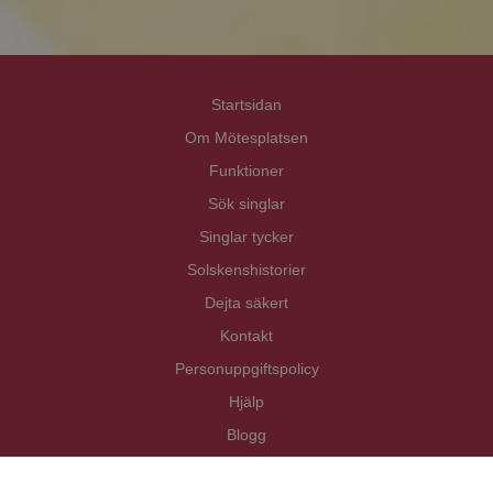
Startsidan
Om Mötesplatsen
Funktioner
Sök singlar
Singlar tycker
Solskenshistorier
Dejta säkert
Kontakt
Personuppgiftspolicy
Hjälp
Blogg
Copyright Mötesplatsen i Norden AB