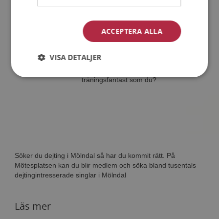
Sandra
42 år från Mölndal i Västra Götalands län
ACCEPTERA ALLA
Söker kvinna 30 - 49 år
Vill du veta om Sandra är rätt för dig?
VISA DETALJER
Bli medlem och se vad Sandra gillar att
göra på kvällarna. Kanske en
träningsfantast som du?
Söker du dejting i Mölndal så har du kommit rätt. På
Mötesplatsen kan du blir medlem och söka bland tusentals
dejtingintresserade singlar i Mölndal
Läs mer