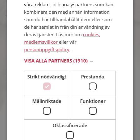
våra reklam- och analyspartners som kan
kombinera den med annan information
Rlllh
som du har tillhandahållit dem eller som
43 år från Mölndal i Västra Götalands län
de har samlat in från din användning av
Söker man 38 - 49 år
deras tjänster. Läs mer om
cookies
,
Tror du Rlllh har ett fotoalbum på
medlemsvillkor
eller vår
Mötesplatsen? Bli medlem och kolla.
personuppgiftspolicy
.
Det finns tusentals fotoalbum med
spännande bilder på siten.
VISA ALLA PARTNERS
(1910) →
Strikt nödvändigt
Prestanda
Ella
25 år från Mölndal i Västra Götalands län
Söker man 23 - 34 år
Målinriktade
Funktioner
Visst verkar denna singel trevlig? Det
tar en minut att bli medlem på
Mötesplatsen, sen kan du lära dig allt
om Ella.
Oklassificerade