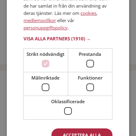
Online dating
de har samlat in från din användning av
Nätdejtingtips
deras tjänster. Läs mer om
cookies
,
medlemsvillkor
eller vår
Match Making på Mötesplatsen
personuppgiftspolicy
.
Läs mer om vad Mötesplatsens singlar tycker
VISA ALLA PARTNERS
(1910) →
Män från Övertorneå
Dejta kvinnor i Sverige
Strikt nödvändigt
Prestanda
Dejta män i Sverige
Målinriktade
Funktioner
Bli medlem utan kostnad!
Jag är en:
Man
Kvinna
Oklassificerade
Min ålder:
ACCEPTERA ALLA