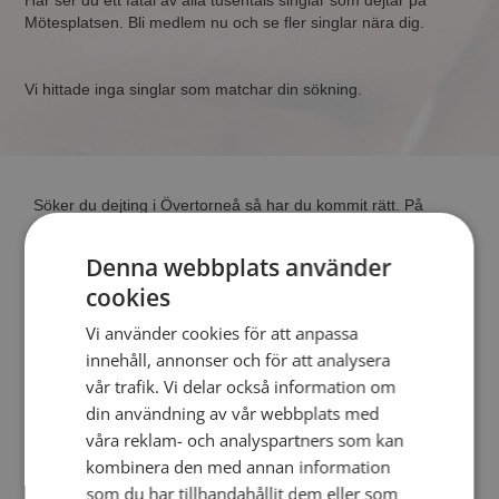
Här ser du ett fåtal av alla tusentals singlar som dejtar på
Mötesplatsen. Bli medlem nu och se fler singlar nära dig.
Vi hittade inga singlar som matchar din sökning.
Söker du dejting i Övertorneå så har du kommit rätt. På
Mötesplatsen kan du blir medlem och söka bland tusentals
dejtingintresserade singlar i Övertorneå
Denna webbplats använder
cookies
Läs mer
Vi använder cookies för att anpassa
innehåll, annonser och för att analysera
Steg 1 - Bli medlem & skapa en presentation
vår trafik. Vi delar också information om
Steg 2 - Så här fungerar våra sökfunktioner
din användning av vår webbplats med
Steg 3 - Tips på hur du tar kontakt
våra reklam- och analyspartners som kan
Dejta säkert
kombinera den med annan information
Dejting i mobilen
som du har tillhandahållit dem eller som