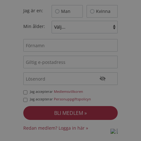
Jag är en:
Man
Kvinna
Min ålder:
Jag accepterar
Medlemsvillkoren
Jag accepterar
Personuppgiftspolicyn
Redan medlem? Logga in här »
prot
prot