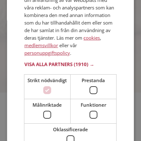
våra reklam- och analyspartners som kan
kombinera den med annan information
Jennie
som du har tillhandahållit dem eller som
43 år från Partille i Västra Götalands län
de har samlat in från din användning av
Söker man 37 - 44 år
deras tjänster. Läs mer om
cookies
,
Som medlem kan du visa upp dig för
medlemsvillkor
eller vår
Jennie och tusentals andra singlar på
Mötesplatsen! Ta chansen att se vilka
personuppgiftspolicy
.
som tycker att du är intressant.
VISA ALLA PARTNERS
(1910) →
Strikt nödvändigt
Prestanda
Målinriktade
Funktioner
Söker du dejting i Partille så har du kommit rätt. På
Mötesplatsen kan du blir medlem och söka bland tusentals
dejtingintresserade singlar i Partille
Oklassificerade
Läs mer