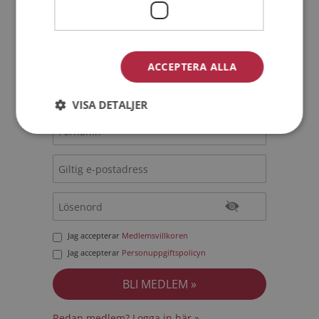
Bli medlem utan kostnad!
Jag är en:
Man
Kvinna
ACCEPTERA ALLA
Min ålder:
VISA DETALJER
Jag accepterar
Medlemsvillkoren
Jag accepterar
Personuppgiftspolicyn
Redan medlem? Logga in här »