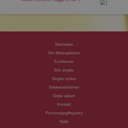
prot
prot
Priva
Priva
Startsidan
Om Mötesplatsen
Funktioner
Sök singlar
Singlar tycker
Solskenshistorier
Dejta säkert
Kontakt
Personuppgiftspolicy
Hjälp