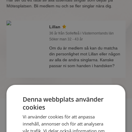
Här ser du ett fåtal av alla tusentals singlar som dejtar på
Mötesplatsen. Bli medlem nu och se fler singlar nära dig.
Lillan
36 år från Sollefteå i Västernorrlands län
Söker man 32 - 43 år
Om du är medlem så kan du matcha
din personlighet mot Lillan eller någon
av alla de andra singlarna. Kanske
passar ni som handen i handsken?
Denna webbplats använder
cookies
Söker du dejting i Sollefteå så har du kommit rätt. På
Vi använder cookies för att anpassa
Mötesplatsen kan du blir medlem och söka bland tusentals
innehåll, annonser och för att analysera
dejtingintresserade singlar i Sollefteå
vår trafik. Vi delar också information om