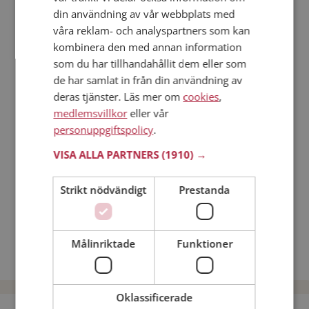
din användning av vår webbplats med
Läs mer
våra reklam- och analyspartners som kan
kombinera den med annan information
Steg 1 - Bli medlem & skapa en presentation
som du har tillhandahållit dem eller som
Steg 2 - Så här fungerar våra sökfunktioner
de har samlat in från din användning av
Steg 3 - Tips på hur du tar kontakt
deras tjänster. Läs mer om
cookies
,
Dejta säkert
medlemsvillkor
eller vår
Dejting i mobilen
personuppgiftspolicy
.
Online dating
VISA ALLA PARTNERS
(1910) →
Nätdejtingtips
Match Making på Mötesplatsen
Strikt nödvändigt
Prestanda
Läs mer om vad Mötesplatsens singlar tycker
Män från Sollefteå
Dejta kvinnor i Sverige
Målinriktade
Funktioner
Dejta män i Sverige
Oklassificerade