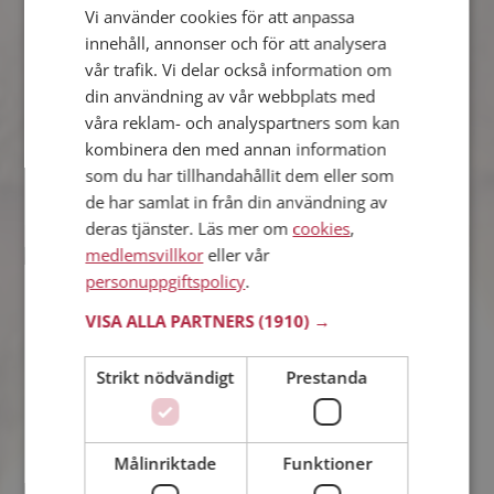
Vi använder cookies för att anpassa
Peng
innehåll, annonser och för att analysera
41 år från Solna i Stockholms län
vår trafik. Vi delar också information om
Söker man 36 - 58 år
din användning av vår webbplats med
Tror du Peng har ett fotoalbum på
våra reklam- och analyspartners som kan
Mötesplatsen? Bli medlem och kolla.
kombinera den med annan information
Det finns tusentals fotoalbum med
som du har tillhandahållit dem eller som
spännande bilder på siten.
de har samlat in från din användning av
deras tjänster. Läs mer om
cookies
,
medlemsvillkor
eller vår
Jeanette
personuppgiftspolicy
.
40 år från Solna i Stockholms län
Söker man 38 - 45 år
VISA ALLA PARTNERS
(1910) →
Vill du veta om Jeanette är rätt för dig?
Bli medlem och se vad Jeanette gillar
Strikt nödvändigt
Prestanda
att göra på kvällarna. Kanske en
träningsfantast som du?
Målinriktade
Funktioner