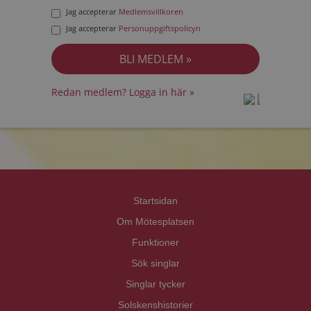
Jag accepterar
Medlemsvillkoren
Jag accepterar
Personuppgiftspolicyn
Redan medlem? Logga in här »
prot
prot
Priva
Priva
Startsidan
Om Mötesplatsen
Funktioner
Sök singlar
Singlar tycker
Solskenshistorier