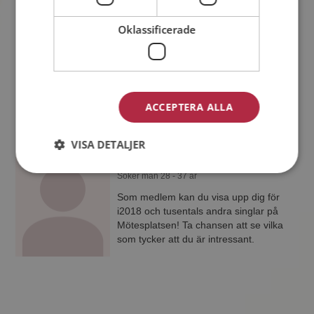
Linaaa
39 år från Karlstad i Värmlands län
Oklassificerade
Söker man 26 - 42 år
Vad jobbar Linaaa med? Som medlem
på Mötesplatsen får du reda på alla
möjliga detaljer om alla singlarna.
ACCEPTERA ALLA
VISA DETALJER
i2018
36 år från Sunne i Värmlands län
Söker man 28 - 37 år
Som medlem kan du visa upp dig för
i2018 och tusentals andra singlar på
Mötesplatsen! Ta chansen att se vilka
som tycker att du är intressant.