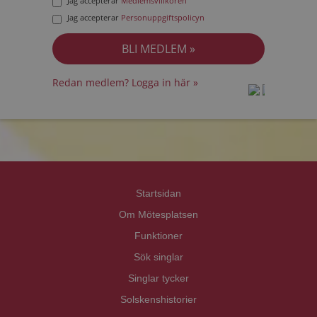
Jag accepterar
Medlemsvillkoren
Jag accepterar
Personuppgiftspolicyn
Redan medlem? Logga in här »
prot
prot
Priva
Priva
Startsidan
Om Mötesplatsen
Funktioner
Sök singlar
Singlar tycker
Solskenshistorier