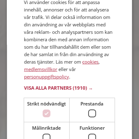
Vi använder cookies för att anpassa
innehåll, annonser och för att analysera
Beatrice
vår trafik. Vi delar också information om
43 år från Karlstad i Värmlands län
Söker man 38 - 49 år
din användning av vår webbplats med
våra reklam- och analyspartners som kan
Som medlem kan du visa upp dig för
Beatrice och tusentals andra singlar på
kombinera den med annan information
Mötesplatsen! Ta chansen att se vilka
som du har tillhandahållit dem eller som
som tycker att du är intressant.
de har samlat in från din användning av
deras tjänster. Läs mer om
cookies
,
medlemsvillkor
eller vår
personuppgiftspolicy
.
Mathilda
45 år från Karlstad i Värmlands län
VISA ALLA PARTNERS
(1910) →
Söker man 40 - 52 år
Tror du Mathilda har ett fotoalbum på
Strikt nödvändigt
Prestanda
Mötesplatsen? Bli medlem och kolla.
Det finns tusentals fotoalbum med
spännande bilder på siten.
Målinriktade
Funktioner