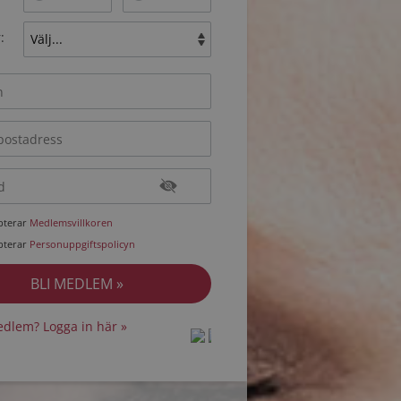
:
epterar
Medlemsvillkoren
epterar
Personuppgiftspolicyn
dlem? Logga in här »
protected by
protected by
reCAPTCHA
reCAPTCHA
-
-
Privacy
Privacy
Terms
Terms