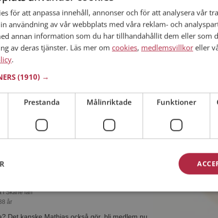
55 år
s för att anpassa innehåll, annonser och för att analysera vår tra
in användning av vår webbplats med våra reklam- och analyspar
n du vara medlem på Mötesplatsen och se om
ridd eller händig! Det är enklare att hitta
d annan information som du har tillhandahållit dem eller som d
et!
ing av deras tjänster. Läs mer om
cookies
,
medlemsvillkor
eller v
licy
.
TNERS
(1910) →
a i Skåne län
Prestanda
Målinriktade
Funktioner
48 år
du visa upp dig för Fredrik och tusentals
å Mötesplatsen! Ta chansen att se vilka som
intressant.
ER
ACCE
a i Skåne län
38 år
esa? Det kanske Mathias också gör, bli medlem nu