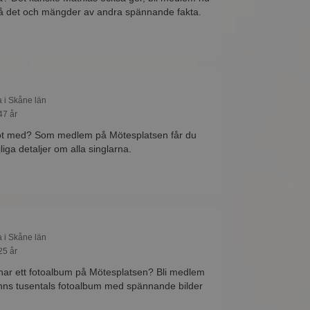
 på det och mängder av andra spännande fakta.
a i Skåne län
47 år
got med? Som medlem på Mötesplatsen får du
liga detaljer om alla singlarna.
a i Skåne län
25 år
har ett fotoalbum på Mötesplatsen? Bli medlem
finns tusentals fotoalbum med spännande bilder