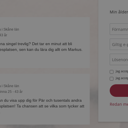
Min ålder
a i Skåne län
43 år
na singel trevlig? Det tar en minut att bli
platsen, sen kan du lära dig allt om Markus.
Jag acc
Jag acc
a i Skåne län
inna 25 - 43 år
du visa upp dig för Pär och tusentals andra
Redan me
platsen! Ta chansen att se vilka som tycker att
.