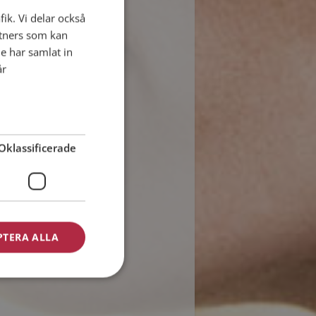
fik. Vi delar också
tners som kan
e har samlat in
år
Oklassificerade
PTERA ALLA