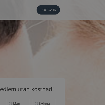
LOGGA IN
medlem utan kostnad!
Man
Kvinna