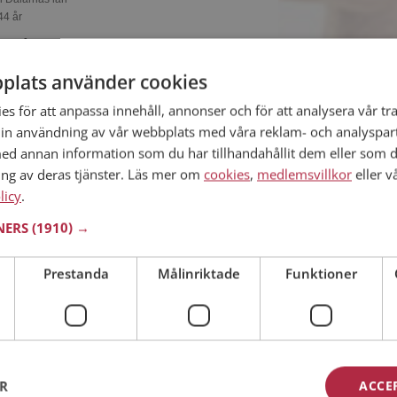
44 år
m så kan du matcha din personlighet mot
on av alla de andra singlarna. Kanske passar ni
plats använder cookies
handsken?
s för att anpassa innehåll, annonser och för att analysera vår tra
in användning av vår webbplats med våra reklam- och analyspar
d annan information som du har tillhandahållit dem eller som d
ing av deras tjänster. Läs mer om
cookies
,
medlemsvillkor
eller v
i Dalarnas län
licy
38 år
.
reas med? Som medlem på Mötesplatsen får du
TNERS
(1910) →
liga detaljer om alla singlarna.
Prestanda
Målinriktade
Funktioner
e i Dalarnas län
29 år
ER
ACCE
 du visa upp dig för Hampus och tusentals