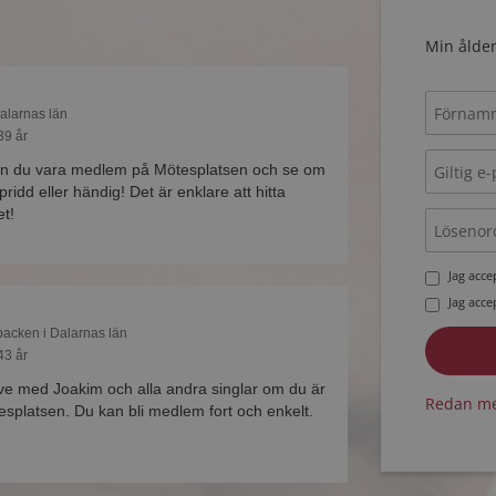
Min ålder
Dalarnas län
39 år
n du vara medlem på Mötesplatsen och se om
ridd eller händig! Det är enklare att hitta
et!
Jag acc
Jag acc
backen i Dalarnas län
43 år
ive med Joakim och alla andra singlar om du är
Redan me
platsen. Du kan bli medlem fort och enkelt.