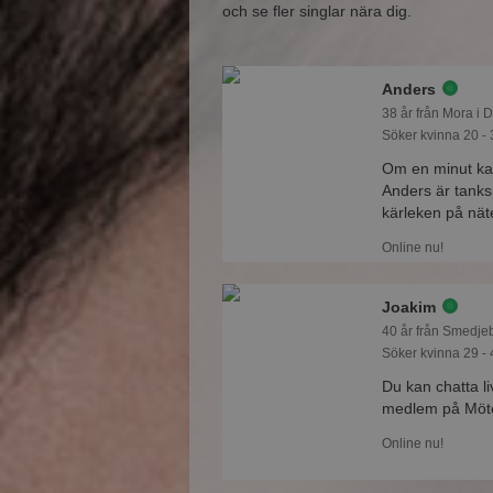
och se fler singlar nära dig.
Anders
38 år från Mora i 
Söker kvinna 20 - 
Om en minut ka
Anders är tanksp
kärleken på nät
Online nu!
Joakim
40 år från Smedje
Söker kvinna 29 - 
Du kan chatta l
medlem på Mötes
Online nu!