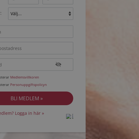
:
epterar
Medlemsvillkoren
epterar
Personuppgiftspolicyn
dlem? Logga in här »
protected by
protected by
reCAPTCHA
reCAPTCHA
-
-
Privacy
Privacy
Terms
Terms