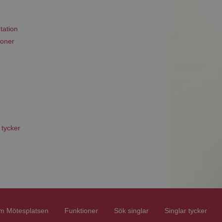
tation
ioner
 tycker
m Mötesplatsen
Funktioner
Sök singlar
Singlar tycker