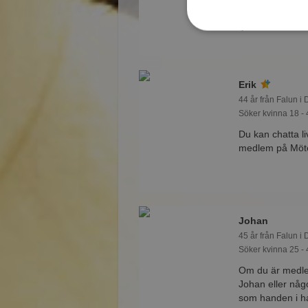
andra singlar p
tycker att du är 
Erik
44 år från Falun i
Söker kvinna 18 - 
Du kan chatta l
medlem på Mötes
Johan
45 år från Falun i
Söker kvinna 25 - 
Om du är medle
Johan eller någ
som handen i 