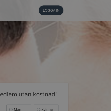
LOGGA IN
medlem utan kostnad!
Man
Kvinna