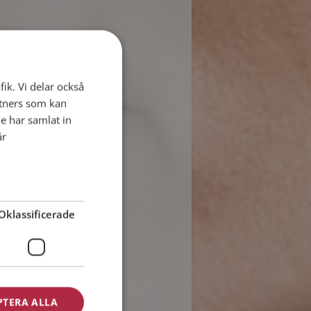
fik. Vi delar också
tners som kan
e har samlat in
år
Oklassificerade
PTERA ALLA