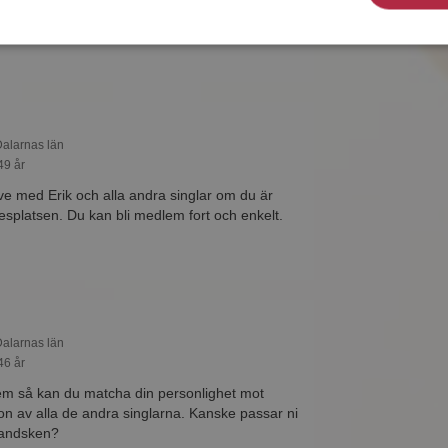
å Mötesplatsen! Ta chansen att se vilka som
intressant.
 Dalarnas län
49 år
ive med Erik och alla andra singlar om du är
platsen. Du kan bli medlem fort och enkelt.
 Dalarnas län
46 år
m så kan du matcha din personlighet mot
on av alla de andra singlarna. Kanske passar ni
handsken?