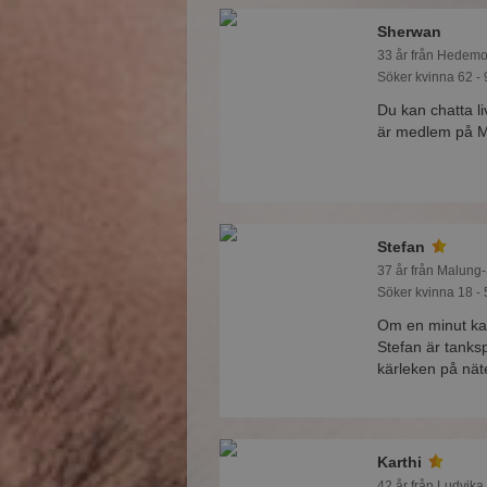
Sherwan
33 år från Hedemo
Söker kvinna 62 - 
Du kan chatta l
är medlem på Mö
Stefan
37 år från Malung-
Söker kvinna 18 - 
Om en minut ka
Stefan är tanksp
kärleken på nät
Karthi
42 år från Ludvika