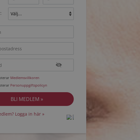
:
epterar
Medlemsvillkoren
epterar
Personuppgiftspolicyn
dlem? Logga in här »
protected by
protected by
reCAPTCHA
reCAPTCHA
-
-
Privacy
Privacy
Terms
Terms