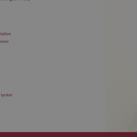
tation
ioner
 tycker