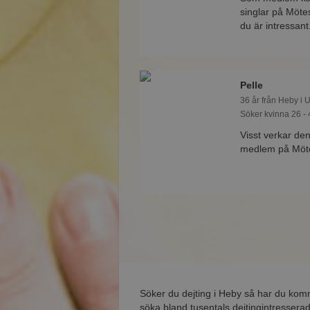
singlar på Mötes
du är intressant
Pelle
36 år från Heby i 
Söker kvinna 26 - 
Visst verkar den
medlem på Mötes
Söker du dejting i Heby så har du kom
söka bland tusentals dejtingintresserad