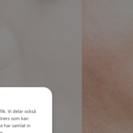
fik. Vi delar också
tners som kan
e har samlat in
år