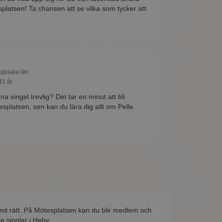
platsen! Ta chansen att se vilka som tycker att
.
Uppsala län
41 år
na singel trevlig? Det tar en minut att bli
platsen, sen kan du lära dig allt om Pelle.
mit rätt. På Mötesplatsen kan du blir medlem och
e singlar i Heby