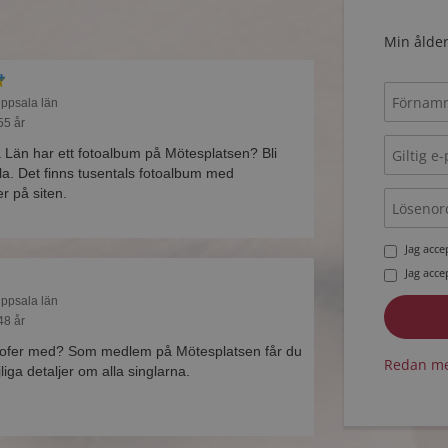
Min ålder
Uppsala län
55 år
 Län har ett fotoalbum på Mötesplatsen? Bli
a. Det finns tusentals fotoalbum med
r på siten.
Jag acc
Jag acc
Uppsala län
48 år
stofer med? Som medlem på Mötesplatsen får du
Redan me
liga detaljer om alla singlarna.