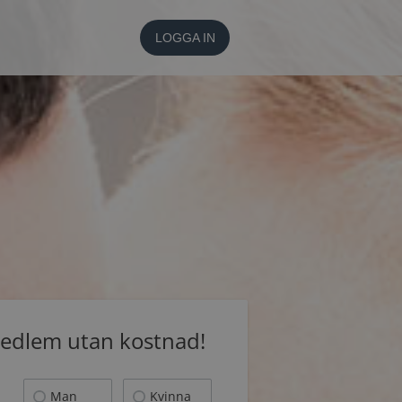
LOGGA IN
medlem utan kostnad!
Man
Kvinna