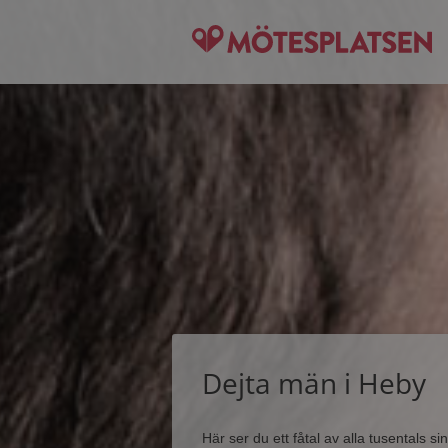
Dejta män i Heby
Här ser du ett fåtal av alla tusentals 