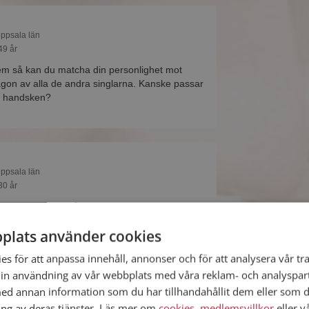
Uppsala län
49 år
m så kan du matcha din personlighet mot
gon av alla de andra singlarna. Kanske passar
i handsken?
Uppsala län
30 år
ar ett fotoalbum på Mötesplatsen? Bli medlem
finns tusentals fotoalbum med spännande bilder
plats använder cookies
s för att anpassa innehåll, annonser och för att analysera vår tra
in användning av vår webbplats med våra reklam- och analyspar
d annan information som du har tillhandahållit dem eller som d
ing av deras tjänster. Läs mer om
cookies
,
medlemsvillkor
eller v
Uppsala län