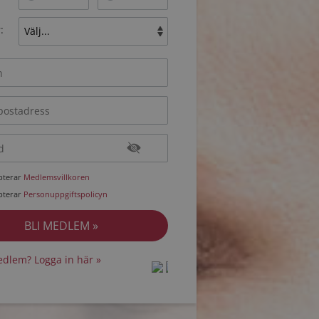
:
epterar
Medlemsvillkoren
epterar
Personuppgiftspolicyn
dlem? Logga in här »
protected by
protected by
reCAPTCHA
reCAPTCHA
-
-
Privacy
Privacy
Terms
Terms