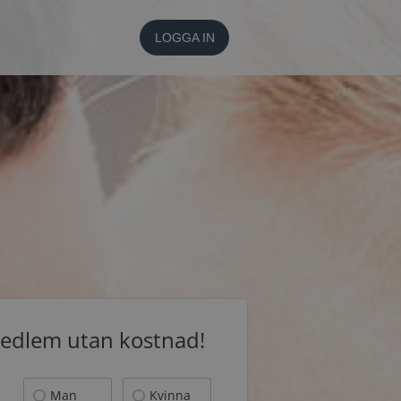
LOGGA IN
medlem utan kostnad!
Man
Kvinna