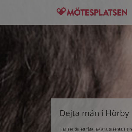
Dejta män i Hörby
Här ser du ett fåtal av alla tusentals 