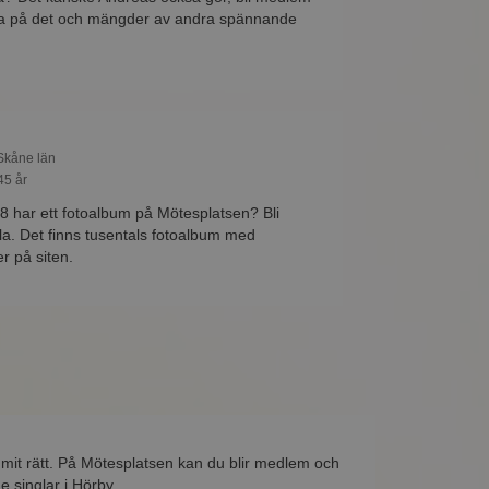
eda på det och mängder av andra spännande
 Skåne län
45 år
8 har ett fotoalbum på Mötesplatsen? Bli
a. Det finns tusentals fotoalbum med
r på siten.
mmit rätt. På Mötesplatsen kan du blir medlem och
e singlar i Hörby