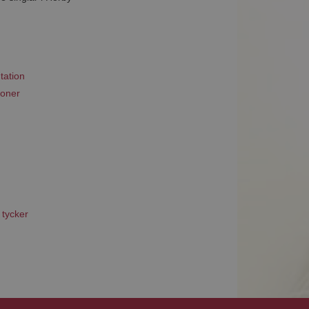
tation
ioner
 tycker