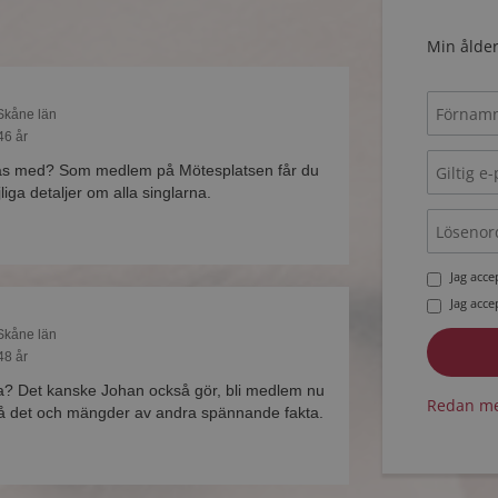
Min ålder
 Skåne län
46 år
las med? Som medlem på Mötesplatsen får du
liga detaljer om alla singlarna.
Jag acc
Jag acc
 Skåne län
48 år
esa? Det kanske Johan också gör, bli medlem nu
Redan me
 på det och mängder av andra spännande fakta.