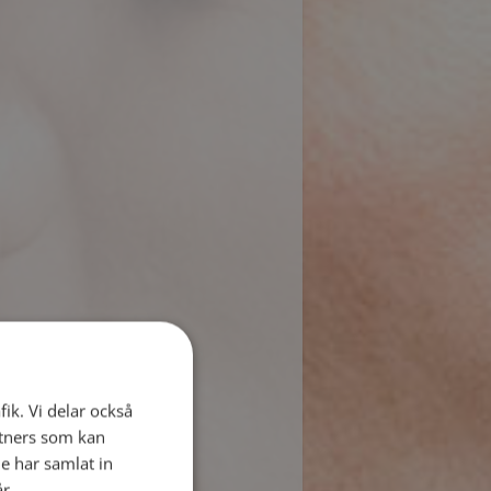
fik. Vi delar också
tners som kan
e har samlat in
år