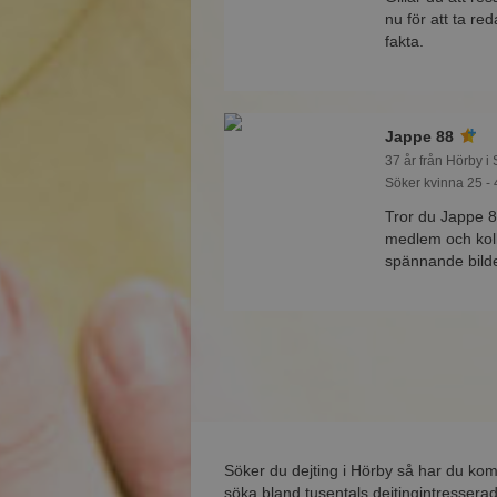
nu för att ta r
fakta.
Jappe 88
37 år från Hörby i
Söker kvinna 25 - 
Tror du Jappe 8
medlem och koll
spännande bilde
Söker du dejting i Hörby så har du ko
söka bland tusentals dejtingintresserad