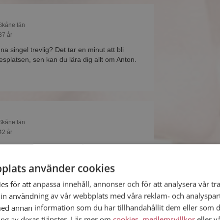
 Skåne län
37 år
na singel trevlig? Det tar en minut att bli
platsen, sen kan du lära dig allt om Anton.
 Skåne län
42 år
esa? Det kanske Mikael också gör, bli medlem nu
 på det och mängder av andra spännande fakta.
plats använder cookies
s för att anpassa innehåll, annonser och för att analysera vår tra
in användning av vår webbplats med våra reklam- och analyspar
d annan information som du har tillhandahållit dem eller som d
ing av deras tjänster. Läs mer om
cookies
,
medlemsvillkor
eller v
 Skåne län