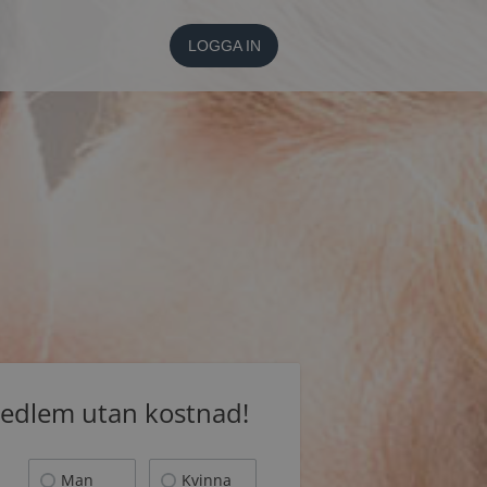
LOGGA IN
medlem utan kostnad!
Man
Kvinna