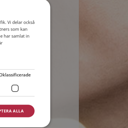
fik. Vi delar också
tners som kan
e har samlat in
år
Oklassificerade
PTERA ALLA