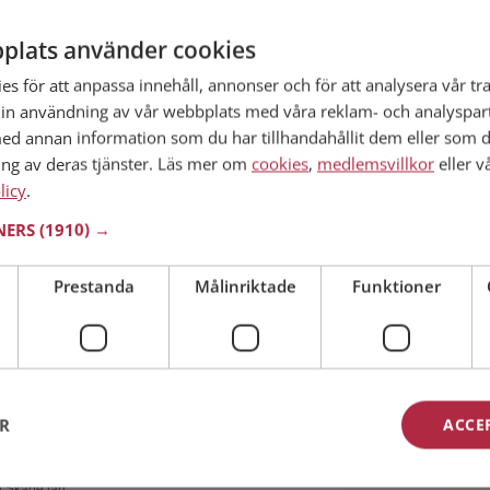
plats använder cookies
 i Skåne län
46 år
s för att anpassa innehåll, annonser och för att analysera vår tra
in användning av vår webbplats med våra reklam- och analyspar
n du vara medlem på Mötesplatsen och se om
pridd eller händig! Det är enklare att hitta
d annan information som du har tillhandahållit dem eller som d
et!
ing av deras tjänster. Läs mer om
cookies
,
medlemsvillkor
eller v
licy
.
TNERS
(1910) →
 i Skåne län
Prestanda
Målinriktade
Funktioner
30 år
 om Emil? Du kan se en fullständig profil med
ton om du är medlem på Mötesplatsen.
ER
ACCE
 i Skåne län