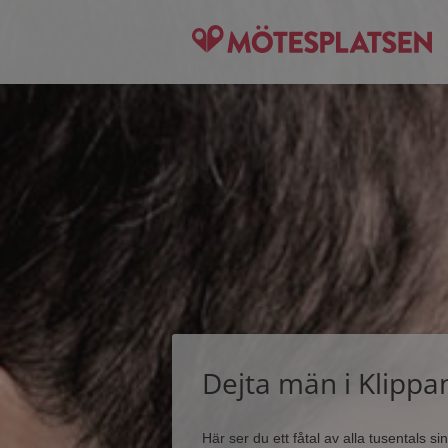
Dejta män i Klippa
Här ser du ett fåtal av alla tusentals 