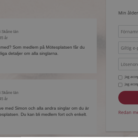
Min ålder
 i Skåne län
35 år
f med? Som medlem på Mötesplatsen får du
liga detaljer om alla singlarna.
Jag acc
Jag acc
 i Skåne län
45 år
ive med Simon och alla andra singlar om du är
Redan me
platsen. Du kan bli medlem fort och enkelt.