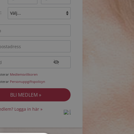
:
epterar
Medlemsvillkoren
epterar
Personuppgiftspolicyn
dlem? Logga in här »
protected by
protected by
reCAPTCHA
reCAPTCHA
-
-
Privacy
Privacy
Terms
Terms