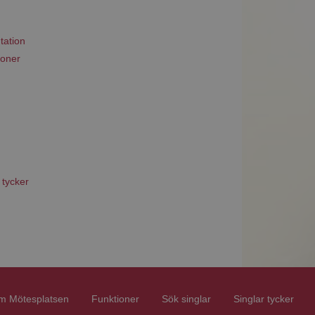
tation
ioner
 tycker
m Mötesplatsen
Funktioner
Sök singlar
Singlar tycker