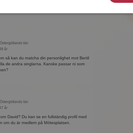
idd eller händig! Det är enklare att hitta
et!
 Östergötlands län
49 år
 så kan du matcha din personlighet mot Bertil
alla de andra singlarna. Kanske passar ni som
ken?
 Östergötlands län
47 år
r om David? Du kan se en fullständig profil med
ton om du är medlem på Mötesplatsen.