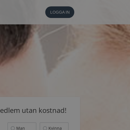
LOGGA IN
medlem utan kostnad!
Man
Kvinna