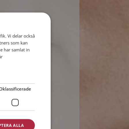
fik. Vi delar också
tners som kan
e har samlat in
år
Oklassificerade
PTERA ALLA