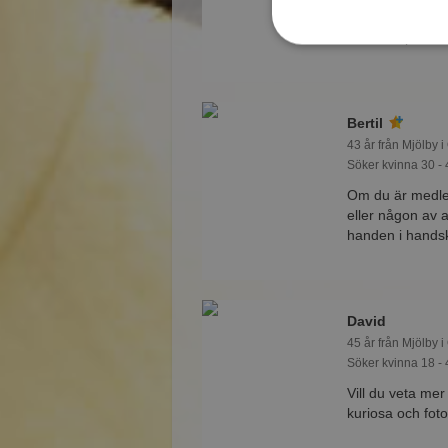
Viktor är tankspr
kärleken på nät
Bertil
43 år från Mjölby i
Söker kvinna 30 - 
Om du är medlem
eller någon av 
handen i hands
David
45 år från Mjölby i
Söker kvinna 18 - 
Vill du veta me
kuriosa och fo