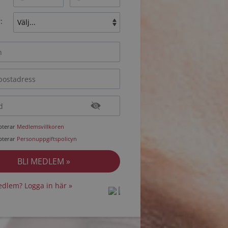
:
epterar
Medlemsvillkoren
epterar
Personuppgiftspolicyn
dlem? Logga in här »
protected by
protected by
reCAPTCHA
reCAPTCHA
-
-
Privacy
Privacy
Terms
Terms