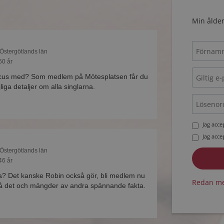
Min ålder
 Östergötlands län
50 år
cus med? Som medlem på Mötesplatsen får du
liga detaljer om alla singlarna.
Jag acc
Jag acc
 Östergötlands län
46 år
esa? Det kanske Robin också gör, bli medlem nu
Redan me
 på det och mängder av andra spännande fakta.