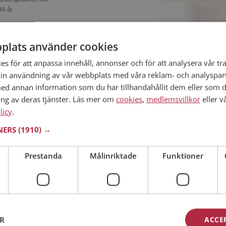
34 år
esa? Det kanske jonaseds också gör, bli medlem
eda på det och mängder av andra spännande
plats använder cookies
s för att anpassa innehåll, annonser och för att analysera vår tra
in användning av vår webbplats med våra reklam- och analyspar
d annan information som du har tillhandahållit dem eller som d
ing av deras tjänster. Läs mer om
cookies
,
medlemsvillkor
eller v
 Östergötlands län
licy
39 år
.
na singel trevlig? Det tar en minut att bli
TNERS
(1910) →
platsen, sen kan du lära dig allt om Esmail.
Prestanda
Målinriktade
Funktioner
 Östergötlands län
35 år
ER
ACCE
n du vara medlem på Mötesplatsen och se om