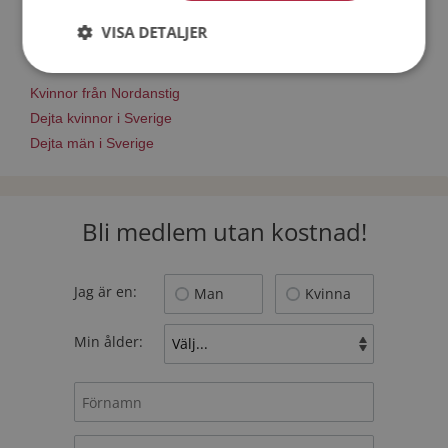
Nätdejtingtips
Match Making på Mötesplatsen
VISA DETALJER
Läs mer om vad Mötesplatsens singlar tycker
Kvinnor från Nordanstig
Dejta kvinnor i Sverige
Dejta män i Sverige
Bli medlem utan kostnad!
Jag är en:
Man
Kvinna
Min ålder: