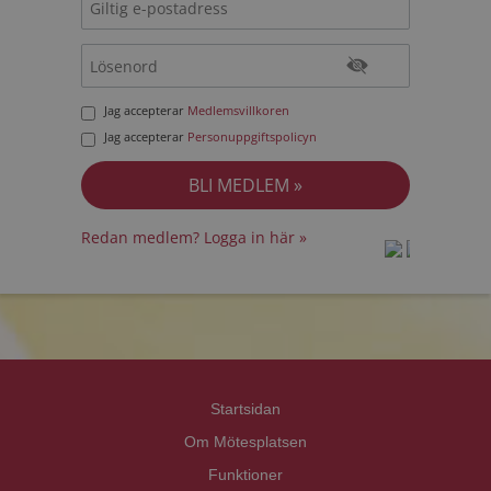
Jag accepterar
Medlemsvillkoren
Jag accepterar
Personuppgiftspolicyn
Redan medlem? Logga in här »
prot
prot
Priva
Priva
Startsidan
Om Mötesplatsen
Funktioner