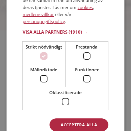
de har samlat in från din användning av
deras tjänster. Läs mer om
cookies
,
medlemsvillkor
eller vår
personuppgiftspolicy
.
VISA ALLA PARTNERS
(1910) →
Söker du dejting i Nordanstig så har du kommit rätt. På
Strikt nödvändigt
Prestanda
Mötesplatsen kan du blir medlem och söka bland tusentals
dejtingintresserade singlar i Nordanstig
Målinriktade
Funktioner
Läs mer
Steg 1 - Bli medlem & skapa en presentation
Oklassificerade
Steg 2 - Så här fungerar våra sökfunktioner
Steg 3 - Tips på hur du tar kontakt
Dejta säkert
Dejting i mobilen
ACCEPTERA ALLA
Online dating