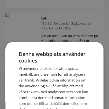
Erik
45 år från Nordanstig i Gävleborgs län
Söker kvinna 18 - 95 år
Om en minut kan du vara medlem på
Mötesplatsen och se om Erik är
tankspridd eller händig! Det är enklare
att hitta kärleken på nätet!
Denna webbplats använder
cookies
Vi använder cookies för att anpassa
FREDRIKb98
innehåll, annonser och för att analysera
27 år från Nordanstig i Gävleborgs län
vår trafik. Vi delar också information om
Söker kvinna 18 - 30 år
din användning av vår webbplats med
Som medlem kan du visa upp dig för
våra reklam- och analyspartners som kan
FREDRIKb98 och tusentals andra
kombinera den med annan information
singlar på Mötesplatsen! Ta chansen
att se vilka som tycker att du är
som du har tillhandahållit dem eller som
intressant.