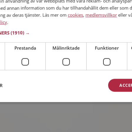
in användning av vår webbplats med våra reklam- och analyspar
d annan information som du har tillhandahållit dem eller som d
ing av deras tjänster. Läs mer om
cookies
,
medlemsvillkor
eller v
 i Östergötlands län
licy
59 år
.
Petrus är rätt för dig? Bli medlem och se vad
TNERS
(1910) →
t göra på kvällarna. Kanske en träningsfantast
Prestanda
Målinriktade
Funktioner
 i Östergötlands län
44 år
ER
ACCE
te300 med? Som medlem på Mötesplatsen får
möjliga detaljer om alla singlarna.