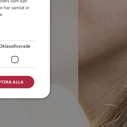
tners som kan
e har samlat in
år
Oklassificerade
PTERA ALLA