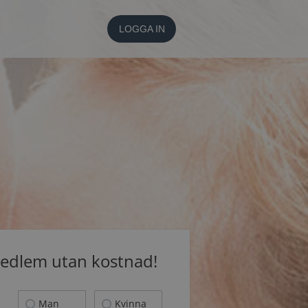
LOGGA IN
medlem utan kostnad!
Man
Kvinna