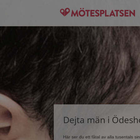
Dejta män i Ödesh
Här ser du ett fåtal av alla tusentals 