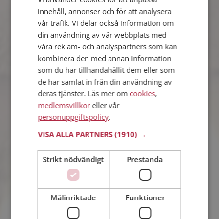
Petter
innehåll, annonser och för att analysera
28 år från Tingsryd i Kronobergs län
vår trafik. Vi delar också information om
Söker kvinna 20 - 33 år
din användning av vår webbplats med
Vad jobbar Petter med? Som medlem
våra reklam- och analyspartners som kan
på Mötesplatsen får du reda på alla
kombinera den med annan information
möjliga detaljer om alla singlarna.
som du har tillhandahållit dem eller som
de har samlat in från din användning av
deras tjänster. Läs mer om
cookies
,
medlemsvillkor
eller vår
Widde98
27 år från Tingsryd i Kronobergs län
personuppgiftspolicy
.
Söker kvinna 18 - 30 år
VISA ALLA PARTNERS
(1910) →
Vad jobbar Widde98 med? Som
medlem på Mötesplatsen får du reda
Strikt nödvändigt
Prestanda
på alla möjliga detaljer om alla
singlarna.
Målinriktade
Funktioner
Linus