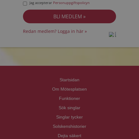
Jag accepterar
Personuppgiftspolicyn
Redan medlem? Logga in här »
prot
prot
Priva
Priva
Startsidan
Om Mötesplatsen
Funktioner
Sök singlar
Singlar tycker
Solskenshistorier
Dejta säkert