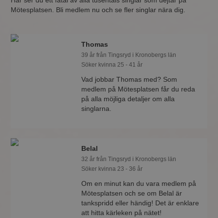
Här ser du ett fåtal av alla tusentals singlar som dejtar på
Mötesplatsen. Bli medlem nu och se fler singlar nära dig.
Thomas
39 år från Tingsryd i Kronobergs län
Söker kvinna 25 - 41 år
Vad jobbar Thomas med? Som
medlem på Mötesplatsen får du reda
på alla möjliga detaljer om alla
singlarna.
Belal
32 år från Tingsryd i Kronobergs län
Söker kvinna 23 - 36 år
Om en minut kan du vara medlem på
Mötesplatsen och se om Belal är
tankspridd eller händig! Det är enklare
att hitta kärleken på nätet!