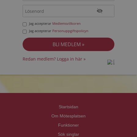
Jag accepterar
Medlemsvillkoren
Jag accepterar
Personuppgiftspolicyn
Redan medlem? Logga in här »
prot
prot
Priva
Priva
Startsidan
Om Mötesplatsen
Funktioner
Sök singlar