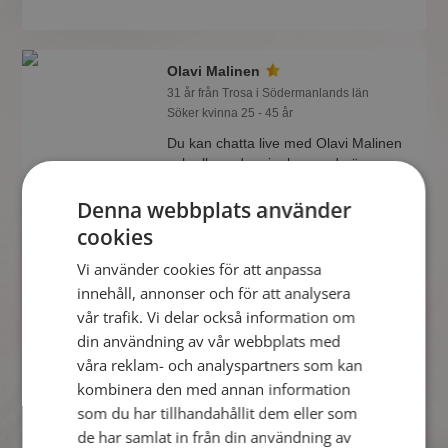
Olavi Malinen
31 år från Trosa i Södermanlands län
Söker kvinna 25 - 45 år
Du kan chatta live med Olavi Malinen
och alla andra singlar om du är
medlem på Mötesplatsen. Du kan bli
medlem fort och enkelt.
Denna webbplats använder
cookies
Vi använder cookies för att anpassa
Ferry
innehåll, annonser och för att analysera
28 år från Trosa i Södermanlands län
vår trafik. Vi delar också information om
Söker kvinna 20 - 33 år
din användning av vår webbplats med
Visst verkar denna singel trevlig? Det
våra reklam- och analyspartners som kan
tar en minut att bli medlem på
kombinera den med annan information
Mötesplatsen, sen kan du lära dig allt
som du har tillhandahållit dem eller som
om Ferry.
de har samlat in från din användning av