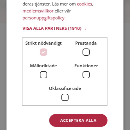
deras tjänster. Läs mer om
cookies
,
medlemsvillkor
eller vår
personuppgiftspolicy
.
VISA ALLA PARTNERS
(1910) →
Söker du dejting i Trosa så har du kommit rätt. På
Mötesplatsen kan du blir medlem och söka bland tusentals
Strikt nödvändigt
Prestanda
dejtingintresserade singlar i Trosa
Läs mer
Målinriktade
Funktioner
Steg 1 - Bli medlem & skapa en presentation
Oklassificerade
Steg 2 - Så här fungerar våra sökfunktioner
Steg 3 - Tips på hur du tar kontakt
Dejta säkert
Dejting i mobilen
Online dating
ACCEPTERA ALLA
Nätdejtingtips