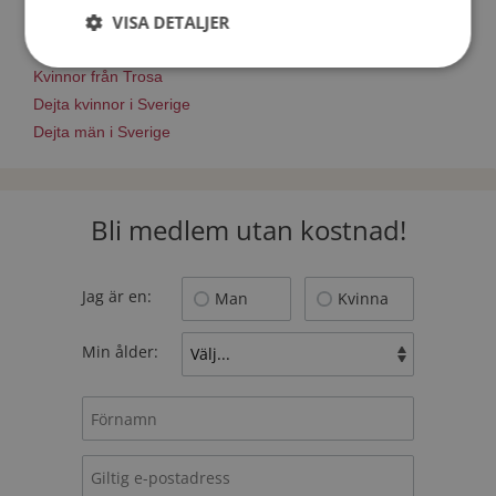
Match Making på Mötesplatsen
VISA DETALJER
Läs mer om vad Mötesplatsens singlar tycker
Kvinnor från Trosa
Dejta kvinnor i Sverige
Dejta män i Sverige
Bli medlem utan kostnad!
Jag är en:
Man
Kvinna
Min ålder: