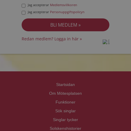
Jag accepterar
Medlemsvillkoren
Jag accepterar
Personuppgiftspolicyn
Redan medlem? Logga in här »
prot
prot
Priva
Priva
Startsidan
Om Mötesplatsen
Funktioner
Sök singlar
Singlar tycker
Solskenshistorier