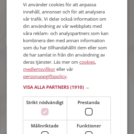
Vi använder cookies för att anpassa
Teddy
innehåll, annonser och för att analysera
30 år från Vimmerby i Kalmar län
vår trafik. Vi delar också information om
Söker kvinna 23 - 34 år
din användning av vår webbplats med
Om en minut kan du vara medlem på
våra reklam- och analyspartners som kan
Mötesplatsen och se om Teddy är
kombinera den med annan information
tankspridd eller händig! Det är enklare
som du har tillhandahållit dem eller som
att hitta kärleken på nätet!
de har samlat in från din användning av
deras tjänster. Läs mer om
cookies
,
medlemsvillkor
eller vår
timmpan100
personuppgiftspolicy
.
28 år från Vimmerby i Kalmar län
Söker kvinna 18 - 40 år
VISA ALLA PARTNERS
(1910) →
Du kan chatta live med timmpan100
och alla andra singlar om du är
Strikt nödvändigt
Prestanda
medlem på Mötesplatsen. Du kan bli
medlem fort och enkelt.
Målinriktade
Funktioner