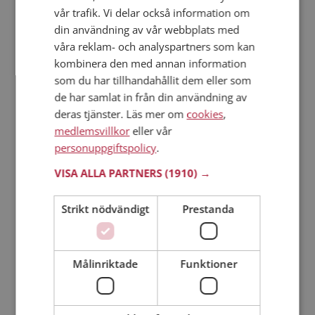
vår trafik. Vi delar också information om
din användning av vår webbplats med
Läs mer
våra reklam- och analyspartners som kan
kombinera den med annan information
Steg 1 - Bli medlem & skapa en presentation
som du har tillhandahållit dem eller som
Steg 2 - Så här fungerar våra sökfunktioner
de har samlat in från din användning av
Steg 3 - Tips på hur du tar kontakt
deras tjänster. Läs mer om
cookies
,
Dejta säkert
medlemsvillkor
eller vår
Dejting i mobilen
personuppgiftspolicy
.
Online dating
VISA ALLA PARTNERS
(1910) →
Nätdejtingtips
Match Making på Mötesplatsen
Strikt nödvändigt
Prestanda
Läs mer om vad Mötesplatsens singlar tycker
Kvinnor från Åsele
Män från Åsele
Målinriktade
Funktioner
Dejta kvinnor i Sverige
Dejta män i Sverige