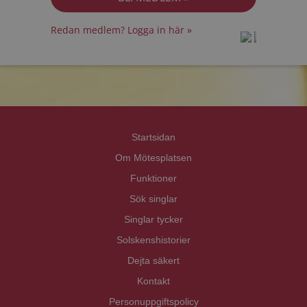
Redan medlem? Logga in här »
prot
prot
Priva
Priva
Startsidan
Om Mötesplatsen
Funktioner
Sök singlar
Singlar tycker
Solskenshistorier
Dejta säkert
Kontakt
Personuppgiftspolicy