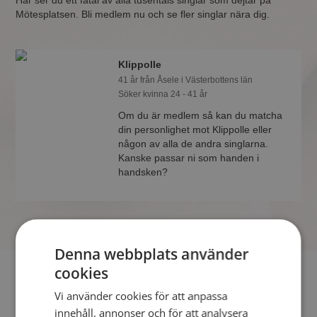
Här ser du ett fåtal av alla tusentals singlar som dejtar på
Mötesplatsen. Bli medlem nu och se fler singlar nära dig.
Klippolle
41 år från Åsele i Västerbottens län
Söker kvinna 24 - 41 år
Om du är medlem så kan du matcha
din personlighet mot Klippolle eller
någon av alla de andra singlarna.
Kanske passar ni som handen i
handsken?
Denna webbplats använder
cookies
Söker du dejting i Åsele så har du kommit rätt. På
Vi använder cookies för att anpassa
Mötesplatsen kan du blir medlem och söka bland tusentals
dejtingintresserade singlar i Åsele
innehåll, annonser och för att analysera