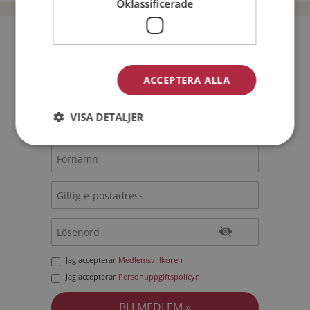
Oklassificerade
Bli medlem utan kostnad!
ACCEPTERA ALLA
Jag är en:
Man
Kvinna
Min ålder:
VISA DETALJER
Jag accepterar
Medlemsvillkoren
Jag accepterar
Personuppgiftspolicyn