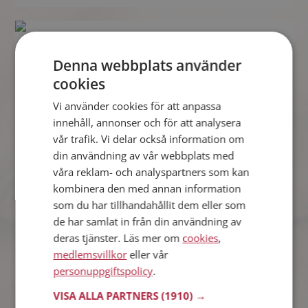
Mattias
44 år från Åtvidaberg i Östergötlands län
Denna webbplats använder
Söker kvinna 31 - 45 år
cookies
Tror du Mattias har ett fotoalbum på
Mötesplatsen? Bli medlem och kolla.
Vi använder cookies för att anpassa
Det finns tusentals fotoalbum med
innehåll, annonser och för att analysera
spännande bilder på siten.
vår trafik. Vi delar också information om
din användning av vår webbplats med
våra reklam- och analyspartners som kan
Alexander
kombinera den med annan information
40 år från Åtvidaberg i Östergötlands län
som du har tillhandahållit dem eller som
Söker kvinna 29 - 43 år
de har samlat in från din användning av
Du kan chatta live med Alexander och
deras tjänster. Läs mer om
cookies
,
alla andra singlar om du är medlem på
medlemsvillkor
eller vår
Mötesplatsen. Du kan bli medlem fort
personuppgiftspolicy
.
och enkelt.
VISA ALLA PARTNERS
(1910) →