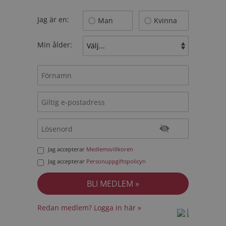
Jag är en:
Man
Kvinna
Min ålder:
Jag accepterar
Medlemsvillkoren
Jag accepterar
Personuppgiftspolicyn
Redan medlem? Logga in här »
prot
prot