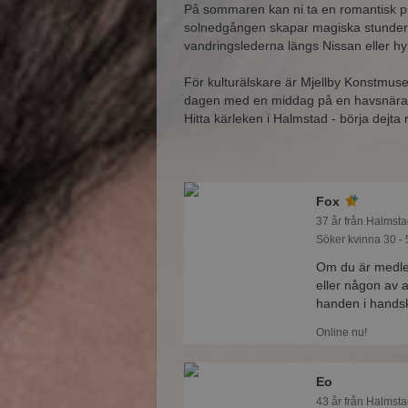
På sommaren kan ni ta en romantisk p
solnedgången skapar magiska stunder.
vandringslederna längs Nissan eller hyr
För kulturälskare är Mjellby Konstmuse
dagen med en middag på en havsnära o
Hitta kärleken i Halmstad - börja dejta
Fox
37 år från Halmsta
Söker kvinna 30 - 
Om du är medle
eller någon av 
handen i hands
Online nu!
Eo
43 år från Halmsta