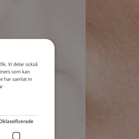
fik. Vi delar också
tners som kan
e har samlat in
år
Oklassificerade