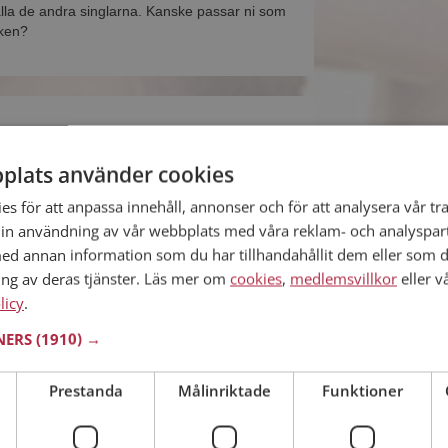
alla de andra singlarna. Kanske passar ni som
ken?
d i Hallands län
45 år
plats använder cookies
 har ett fotoalbum på Mötesplatsen? Bli medlem
s för att anpassa innehåll, annonser och för att analysera vår tra
finns tusentals fotoalbum med spännande bilder
in användning av vår webbplats med våra reklam- och analyspar
d annan information som du har tillhandahållit dem eller som d
ing av deras tjänster. Läs mer om
cookies
,
medlemsvillkor
eller v
licy
.
TNERS
(1910) →
d i Hallands län
 år
ive med Roselove och alla andra singlar om du
Prestanda
Målinriktade
Funktioner
tesplatsen. Du kan bli medlem fort och enkelt.