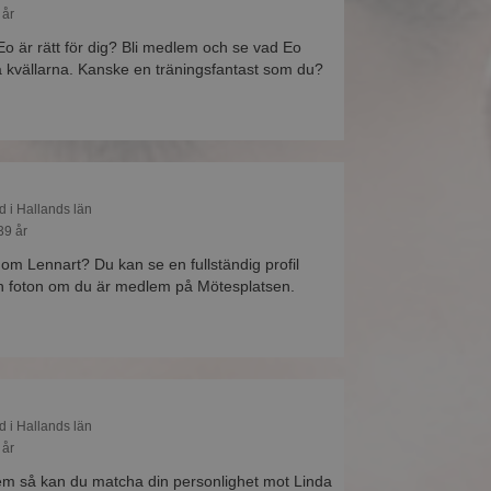
 år
Eo är rätt för dig? Bli medlem och se vad Eo
på kvällarna. Kanske en träningsfantast som du?
d i Hallands län
39 år
 om Lennart? Du kan se en fullständig profil
h foton om du är medlem på Mötesplatsen.
d i Hallands län
 år
m så kan du matcha din personlighet mot Linda