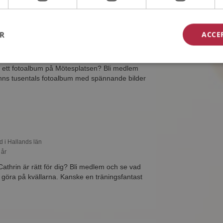
ER
ACCE
d i Hallands län
39 år
ar ett fotoalbum på Mötesplatsen? Bli medlem
finns tusentals fotoalbum med spännande bilder
d i Hallands län
 år
Cathrin är rätt för dig? Bli medlem och se vad
tt göra på kvällarna. Kanske en träningsfantast