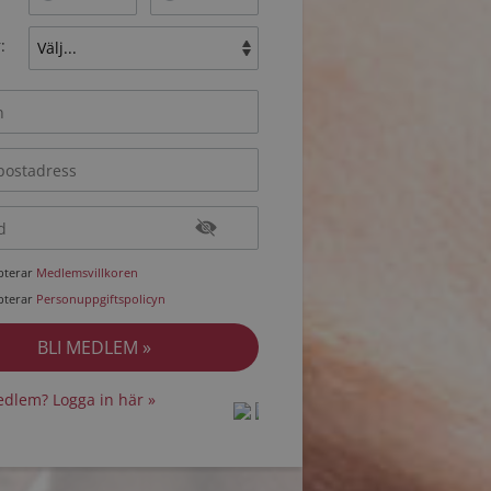
:
epterar
Medlemsvillkoren
epterar
Personuppgiftspolicyn
dlem? Logga in här »
protected by
protected by
reCAPTCHA
reCAPTCHA
-
-
Privacy
Privacy
Terms
Terms