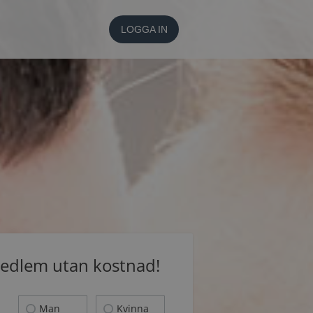
LOGGA IN
medlem utan kostnad!
Man
Kvinna