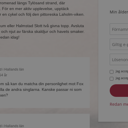
romenad längs Tylösand strand, där
 För en mer aktiv upplevelse, upptäck
Min ålder
 en cykel och följ den pittoreska Laholm-viken.
um eller Halmstad Slott två givna topp. Avsluta
ch njut av färska skaldjur och havets smaker.
 redan idag!
d i Hallands län
Jag acc
54 år
Jag acc
m så kan du matcha din personlighet mot Fox
alla de andra singlarna. Kanske passar ni som
ken?
Redan me
d i Hallands län