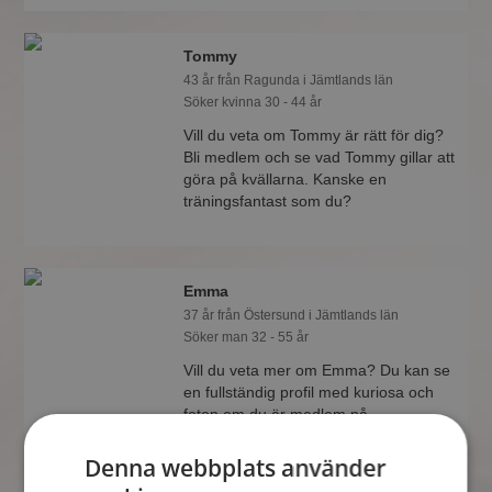
Tommy
43 år från Ragunda i Jämtlands län
Söker kvinna 30 - 44 år
Vill du veta om Tommy är rätt för dig?
Bli medlem och se vad Tommy gillar att
göra på kvällarna. Kanske en
träningsfantast som du?
Emma
37 år från Östersund i Jämtlands län
Söker man 32 - 55 år
Vill du veta mer om Emma? Du kan se
en fullständig profil med kuriosa och
foton om du är medlem på
Mötesplatsen.
Denna webbplats använder