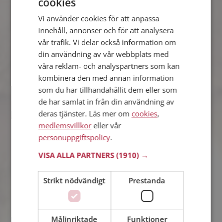
cookies
Adam
Vi använder cookies för att anpassa
35 år från Ragunda i Jämtlands län
innehåll, annonser och för att analysera
Söker kvinna 21 - 40 år
vår trafik. Vi delar också information om
Tror du Adam har ett fotoalbum på
din användning av vår webbplats med
Mötesplatsen? Bli medlem och kolla.
våra reklam- och analyspartners som kan
Det finns tusentals fotoalbum med
kombinera den med annan information
spännande bilder på siten.
som du har tillhandahållit dem eller som
de har samlat in från din användning av
deras tjänster. Läs mer om
cookies
,
Anna
medlemsvillkor
eller vår
41 år från Ragunda i Jämtlands län
personuppgiftspolicy
.
Söker man 40 - 51 år
VISA ALLA PARTNERS
(1910) →
Vill du veta om Anna är rätt för dig? Bli
medlem och se vad Anna gillar att göra
på kvällarna. Kanske en
Strikt nödvändigt
Prestanda
träningsfantast som du?
Målinriktade
Funktioner