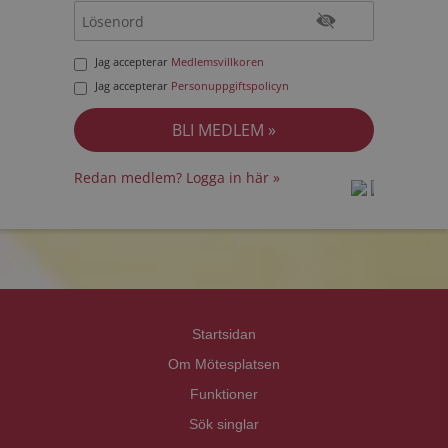
Jag accepterar
Medlemsvillkoren
Jag accepterar
Personuppgiftspolicyn
Redan medlem? Logga in här »
prot
prot
Priva
Priva
Startsidan
Om Mötesplatsen
Funktioner
Sök singlar