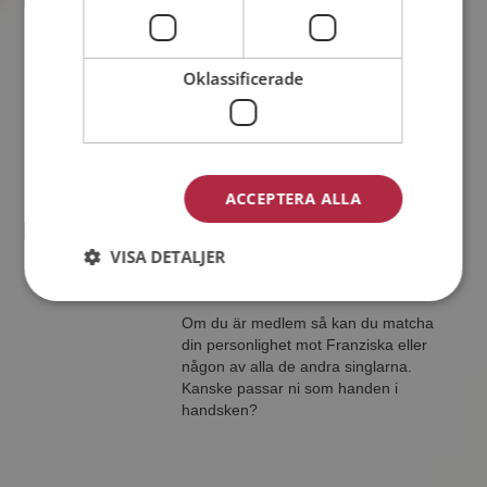
Andreas
44 år från Östersund i Jämtlands län
Söker kvinna 20 - 70 år
Oklassificerade
Vill du veta om Andreas är rätt för dig?
Bli medlem och se vad Andreas gillar
att göra på kvällarna. Kanske en
träningsfantast som du?
ACCEPTERA ALLA
Franziska
VISA DETALJER
39 år från Härjedalen i Jämtlands län
Söker man 29 - 50 år
Om du är medlem så kan du matcha
din personlighet mot Franziska eller
någon av alla de andra singlarna.
Kanske passar ni som handen i
handsken?