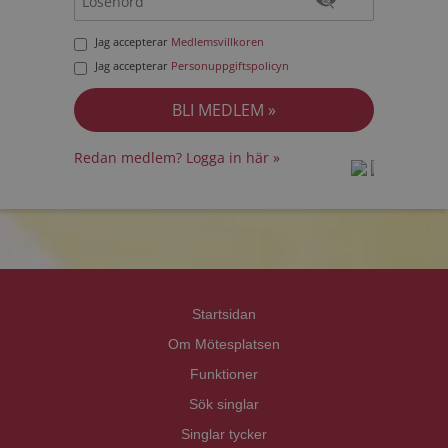
Jag accepterar
Medlemsvillkoren
Jag accepterar
Personuppgiftspolicyn
Redan medlem? Logga in här »
prot
prot
Priva
Priva
Startsidan
Om Mötesplatsen
Funktioner
Sök singlar
Singlar tycker