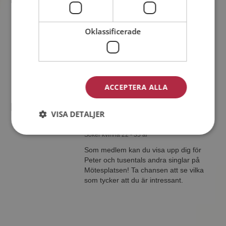
Linus
35 år från Lidköping i Västra Götalands län
Söker kvinna 25 - 39 år
Oklassificerade
Om du är medlem så kan du matcha
din personlighet mot Linus eller någon
av alla de andra singlarna. Kanske
passar ni som handen i handsken?
ACCEPTERA ALLA
VISA DETALJER
Peter
34 år från Lidköping i Västra Götalands län
Söker kvinna 22 - 35 år
Som medlem kan du visa upp dig för
Peter och tusentals andra singlar på
Mötesplatsen! Ta chansen att se vilka
som tycker att du är intressant.