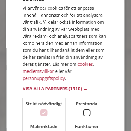
Vi använder cookies för att anpassa
Kemaran
innehåll, annonser och för att analysera
32 år från Lidköping i Västra Götalands län
vår trafik. Vi delar också information om
Söker kvinna 18 - 49 år
din användning av vår webbplats med
Vill du veta mer om Kemaran? Du kan
våra reklam- och analyspartners som kan
se en fullständig profil med kuriosa och
foton om du är medlem på
kombinera den med annan information
Mötesplatsen.
som du har tillhandahållit dem eller som
de har samlat in från din användning av
deras tjänster. Läs mer om
cookies
,
medlemsvillkor
eller vår
Andreas
personuppgiftspolicy
.
37 år från Lidköping i Västra Götalands län
Söker kvinna 27 - 41 år
VISA ALLA PARTNERS
(1910) →
Vill du veta om Andreas är rätt för dig?
Bli medlem och se vad Andreas gillar
Strikt nödvändigt
Prestanda
att göra på kvällarna. Kanske en
träningsfantast som du?
Målinriktade
Funktioner